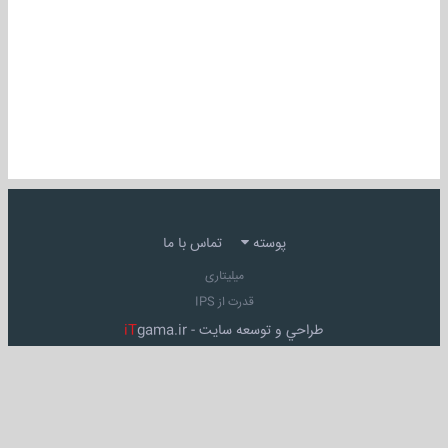
پوسته
تماس با ما
میلیتاری
قدرت از IPS
طراحي و توسعه سايت -
gama.ir
iT