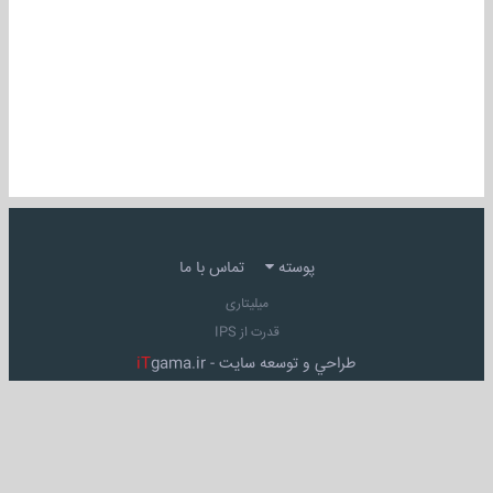
پوسته
تماس با ما
میلیتاری
قدرت از IPS
طراحي و توسعه سايت -
gama.ir
iT