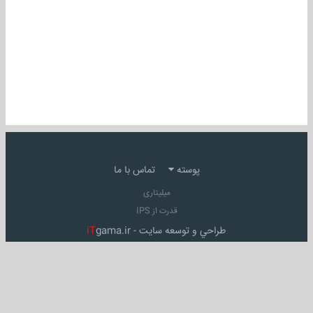
پوسته
تماس با ما
میلیتاری
قدرت از IPS
طراحي و توسعه سايت -
gama.ir
iT