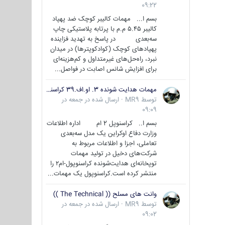
09:22
بسم ا... مهمات کالیبر کوچک ضد پهپاد
کالیبر ۵.۴۵ م.م با پرتابه پلاستیکی چاپ
سه‌بعدی در پاسخ به تهدید فزاینده
پهپادهای کوچک (کوادکوپترها) در میدان
نبرد، راه‌حل‌های غیرمتداول و کم‌هزینه‌ای
برای افزایش شانس اصابت در فواصل...
مهمات هدایت شونده 3. او.اف.39 کراسنوپل/بصیر( Krasnopol 3OF39 )
توسط
MR9
·
ارسال شده در
جمعه در
09:09
بسم ا.. کراسنوپل 2 ام اداره اطلاعات
وزارت دفاع اوکراین یک مدل سه‌بعدی
تعاملی، اجزا و اطلاعات مربوط به
شرکت‌های دخیل در تولید مهمات
توپخانه‌ای هدایت‌شونده کراسنوپول-ام۲ را
منتشر کرده است.کراسنوپول یک مهمات...
وانت های مسلح (( The Technical ))
توسط
MR9
·
ارسال شده در
جمعه در
09:02