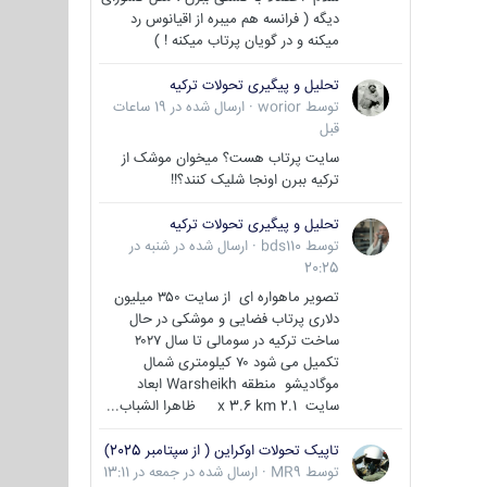
دیگه ( فرانسه هم میبره از اقیانوس رد
میکنه و در گویان پرتاب میکنه ! )
تحلیل و پیگیری تحولات ترکیه
توسط
worior
·
ارسال شده در
19 ساعات
قبل
سایت پرتاب هست؟ میخوان موشک از
ترکیه ببرن اونجا شلیک کنند؟!!
تحلیل و پیگیری تحولات ترکیه
توسط
bds110
·
ارسال شده در
شنبه در
20:25
تصویر ماهواره ای از سایت ۳۵۰ میلیون
دلاری پرتاب فضایی و موشکی در حال
ساخت ترکیه در سومالی تا سال ۲۰۲۷
تکمیل می شود ۷۰ کیلومتری شمال
موگادیشو منطقه Warsheikh ابعاد
سایت 2.1 x 3.6 km ظاهرا الشباب...
تاپیک تحولات اوکراین ( از سپتامبر 2025)
توسط
MR9
·
ارسال شده در
جمعه در 13:11