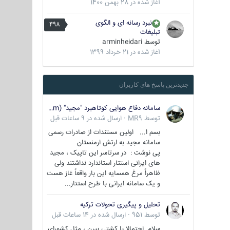
آغاز شده در
28 بهمن 1400
نبرد رسانه ای و الگوی
498
تبلیغات
توسط
arminheidari
آغاز شده در
21 خرداد 1399
جدیدترین پاسخ های کاربران
سامانه دفاع هوایی کوتاهبرد "مجید" (Majid/air defense system)
توسط
MR9
·
ارسال شده در
9 ساعات قبل
بسم ا... اولین مستندات از صادرات رسمی
سامانه مجید به ارتش ارمنستان
پی نوشت : در سرتاسر این تاپیک ، مجید
های ایرانی استتار استاندارد نداشتند ولی
ظاهراً مرغ همسایه این بار واقعاً غاز هست
و یک سامانه ایرانی با طرح استتار...
تحلیل و پیگیری تحولات ترکیه
توسط
951
·
ارسال شده در
14 ساعات قبل
سلام احتمالا با کشتی ببرن ، مثل کشورای