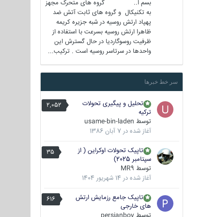
بسم ا.. گروه های متحرک مجهز
به تکنیکال و گروه های ثابت آتش ضد
پهپاد ارتش روسیه در شبه جزیره کریمه
ظاهرا ارتش روسیه بسرعت با استفاده از
ظرفیت روسوگاردیا در حال گسترش این
واحدها در سرتاسر روسیه است . ترکیب...
سر خط خبرها
تحلیل و پیگیری تحولات
2,052
ترکیه
توسط
usame-bin-laden
آغاز شده در
7 آبان 1386
تاپیک تحولات اوکراین ( از
35
سپتامبر 2025)
توسط
MR9
آغاز شده در
14 شهریور 1404
تاپیک جامع رزمایش ارتش
616
های خارجی
توسط
persianboy