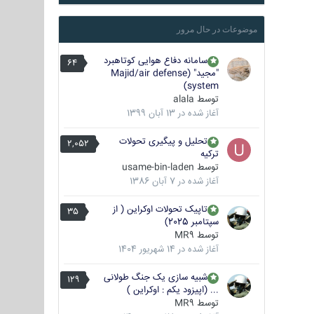
موضوعات در حال مرور
سامانه دفاع هوایی کوتاهبرد
64
"مجید" (Majid/air defense
system)
توسط
alala
آغاز شده در
13 آبان 1399
تحلیل و پیگیری تحولات
2,052
ترکیه
توسط
usame-bin-laden
آغاز شده در
7 آبان 1386
تاپیک تحولات اوکراین ( از
35
سپتامبر 2025)
توسط
MR9
آغاز شده در
14 شهریور 1404
شبیه سازی یک جنگ طولانی
129
... (اپیزود یکم : اوکراین )
توسط
MR9