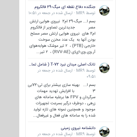
جنگنده دفاع نقطه ای میگ-29 فالکروم
توسط
MR9
·
ارسال شده در
جمعه در 10:51
بسم ا... میگ-29 ام2 نیروی هوایی ارتش
مصر جدیدترین تصاویر از فالکروم
ام2 های نیروی هوایی ارتش مصر مسلح
بودن آنها به یک عدد مخزن سوخت
خارجی (PTB) ، ۲ تیر موشک هوابه‌هوای
آر.وی.وی-ای‌ای (RVV-AE) ، ۲ تیر...
تانک اصلی میدان نبرد T-72 ( شامل تمامی گونه ها )
توسط
MR9
·
ارسال شده در
جمعه در
09:51
بسم ا... بهینه سازی بیشتر برای تی-72بی
3 با افزایش تهدید مهمات
سرگردان و FPV ها برعلیه سامانه های
زرهی ، دوطرف درگیر بسرعت تجهیزات
موجود و همچنین نمونه های تازه تولید
شده را به سامانه های فعال و غیرفعال...
دانشنامه نیروی زمینی
توسط
MR9
·
ارسال شده در
جمعه در