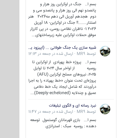
بسم ا.. جنگ در اوکراین روز هزار و
پانصدو نهم الی روز هزار و پانصدو سی و
دوم هجدهم آوریل الی دهم مه2026 هنر
استتار.......!! جنگ در اوکراین- 18 آوریل
2026 1- ناظران نظامی روسی، در پی کارزار
موفق حملات اوکراین علیه زیرساختهای...
شبیه سازی یک جنگ طولانی ... (اپیزود یکم : اوکراین )
توسط
MR9
·
ارسال شده در
جمعه در 12:13
بسم ا.. پروژه خط پهپادی از اوکراین تا
روسیه از اواخر سال ۲۰۲۴ تا اوایل
۲۰۲۵، نیروهای مسلح اوکراین (AFU)
پروژه‌ای تحت عنوان «خط پهپاد» را به اجرا
درآوردند که شامل ایجاد یک خط دفاعی
عمیق و چندلایه (Deeply-echeloned)...
نبرد رسانه ای و الگوی تبلیغات
توسط
MR9
·
ارسال شده در
جمعه در 11:47
بسم ا... بازی قهرمانان گوستمول توسعه
دهنده : روسیه سبک : استراتژی