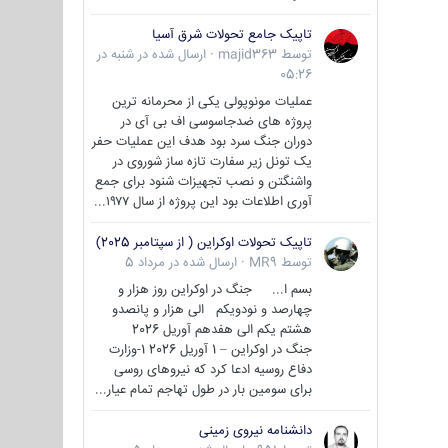
تاپیک جامع تحولات شرق آسیا
توسط
majid363
·
ارسال شده در
شنبه در
05:26
عملیات مونوپولی یکی از محرمانه ترین
پروژه های ضدجاسوسی اف بی آی در
دوران جنگ سرد بود هدف این عملیات حفر
یک تونل زیر سفارت تازه ساز شوروی در
واشنگتن و نصب تجهیزات شنود برای جمع
آوری اطلاعات بود این پروژه از سال ۱۹۷۷...
تاپیک تحولات اوکراین ( از سپتامبر 2025)
توسط
MR9
·
ارسال شده در
مرداد 5
بسم ا... جنگ در اوکراین روز هزار و
چهارصد و نودویکم الی هزار و پانصدو
هشتم یکم الی هفدهم آوریل 2026
جنگ در اوکراین – 1 آوریل 2026 1-وزارت
دفاع روسیه ادعا کرد که نیروهای روسی
برای سومین بار در طول تهاجم تمام عیار...
دانشنامه نیروی زمینی