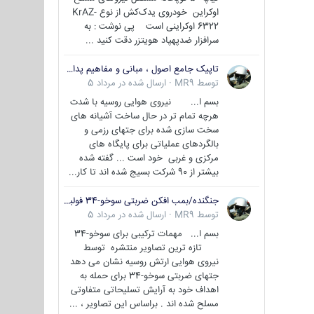
اوکراین خودروی یدک‌کش از نوع KrAZ-
6322 اوکراینی است پی نوشت : به
سرافزار ضدپهپاد هویتزر دقت کنید ...
تاپیک جامع اصول ، مبانی و مفاهیم پدافند غیر عامل
توسط
MR9
·
ارسال شده در
مرداد 5
بسم ا... نیروی هوایی روسیه با شدت
هرچه تمام تر در حال ساخت آشیانه های
سخت سازی شده برای جتهای رزمی و
بالگردهای عملیاتی برای پایگاه های
مرکزی و غربی خود است ... گفته شده
بیشتر از 90 شرکت بسیج شده اند تا کار...
جنگنده/بمب افکن ضربتی سوخو-34 فولبک ( Sukhoi Su-34/Fullback)
توسط
MR9
·
ارسال شده در
مرداد 5
بسم ا... مهمات ترکیبی برای سوخو-34
تازه ترین تصاویر منتشره توسط
نیروی هوایی ارتش روسیه نشان می دهد
جتهای ضربتی سوخو-34 برای حمله به
اهداف خود به آرایش تسلیحاتی متفاوتی
مسلح شده اند . براساس این تصاویر ، ...