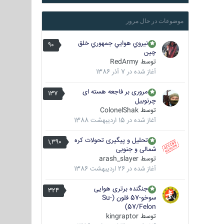
موضوعات در حال مرور
نيروي هوايي جمهوري خلق
90
چين
توسط
RedArmy
آغاز شده در
7 آذر 1386
مروری بر فاجعه هسته ای
137
چرنوبیل
توسط
ColonelShak
آغاز شده در
15 اردیبهشت 1388
تحلیل و پیگیری تحولات کره
1,390
شمالی و جنوبی
توسط
arash_slayer
آغاز شده در
26 اردیبهشت 1386
جنگنده برتری هوایی
324
سوخو-57 فلون (Su-
57/Felon)
توسط
kingraptor