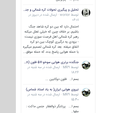
تحلیل و پیگیری تحولات کره شمالی و جنوبی
توسط
worior
·
ارسال شده در
دیروز در
06:01
احتمال دارد که بین دو کره شاهد جنگ
باشیم، بر خلاف چین که خیلی تعلل میکنه
رهبر کره شمالی اهل فرصت سوزی نیست:
- بزودی یه درگیری کوچک بین دو کره
اتفاق میفته. بعد کره شمالی تصمیم میگیره
با حمله هوایی پاسخ بده، که حمله موفق...
جنگنده برتری هوایی سوخو-57 فلون (Su-57/Felon)
توسط
MR9
·
ارسال شده در
سه شنبه در
18:26
بسم ا.. فلون دوکابین ...
نیروی هوایی ایران( به یاد استاد شماس)
توسط
MR9
·
ارسال شده در
سه شنبه در
15:40
بسم ا... پرتابگر ذوالفقار جنس ماکت :
مقوا..