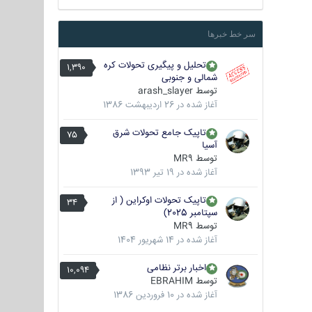
سر خط خبرها
تحلیل و پیگیری تحولات کره
1,390
شمالی و جنوبی
توسط
arash_slayer
آغاز شده در
26 اردیبهشت 1386
تاپیک جامع تحولات شرق
75
آسیا
توسط
MR9
آغاز شده در
19 تیر 1393
تاپیک تحولات اوکراین ( از
34
سپتامبر 2025)
توسط
MR9
آغاز شده در
14 شهریور 1404
اخبار برتر نظامی
10,094
توسط
EBRAHIM
آغاز شده در
10 فروردین 1386