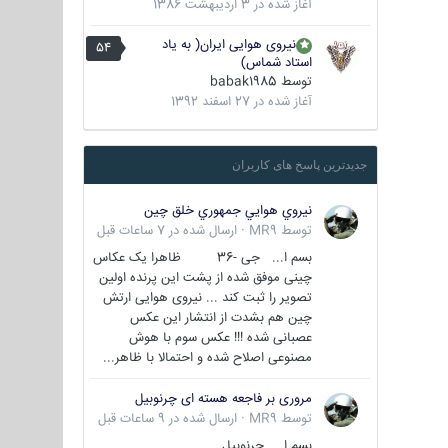
آغاز شده در
3 اردیبهشت 1386
نیروی هوایی ایران( به یاد
54
استاد شماس)
توسط
babak1985
آغاز شده در
27 اسفند 1392
جدیدترین پاسخ های کاربران
نيروي هوايي جمهوري خلق چين
توسط
MR9
·
ارسال شده در
7 ساعات قبل
بسم ا... جی -36 ظاهرا یک عکاس
چینی موفق شده از پشت این پرنده اولین
تصویر را ثبت کند ... نیروی هوایی ارتش
چین هم بشدت از انتشار این عکس
عصبانی شده !!! عکس سوم با هوش
مصنوعی اصلاح شده و احتمالا با ظاهر...
مروری بر فاجعه هسته ای چرنوبیل
توسط
MR9
·
ارسال شده در
9 ساعات قبل
بسم ا.. چرنوبیل