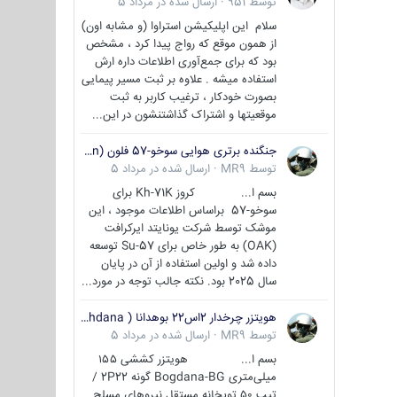
توسط
951
·
ارسال شده در
مرداد 5
سلام این اپلیکیشن استراوا (و مشابه اون)
از همون موقع که رواج پیدا کرد ، مشخص
بود که برای جمع‌آوری اطلاعات داره ارش
استفاده میشه . علاوه بر ثبت مسیر پیمایی
بصورت خودکار ، ترغیب کاربر به ثبت
موقعیتها و اشتراک‌ گذاشتنشون در این...
جنگنده برتری هوایی سوخو-57 فلون (Su-57/Felon)
توسط
MR9
·
ارسال شده در
مرداد 5
بسم ا... کروز Kh-71K برای
سوخو-57 براساس اطلاعات موجود ، این
موشک توسط شرکت یونایتد ایرکرافت
(OAK) به طور خاص برای Su-57 توسعه
داده شد و اولین استفاده از آن در پایان
سال 2025 بود. نکته جالب توجه در مورد...
هویتزر چرخدار 2اس22 بوهدانا ( wheeled howitzer 2S22 Bohdana )
توسط
MR9
·
ارسال شده در
مرداد 5
بسم ا... هویتزر کششی ۱۵۵
میلی‌متری Bogdana-BG گونه 2P22 /
تیپ ۵۰ توپخانه مستقل نیروهای مسلح