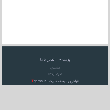
پوسته
تماس با ما
میلیتاری
قدرت از IPS
طراحي و توسعه سايت -
gama.ir
iT