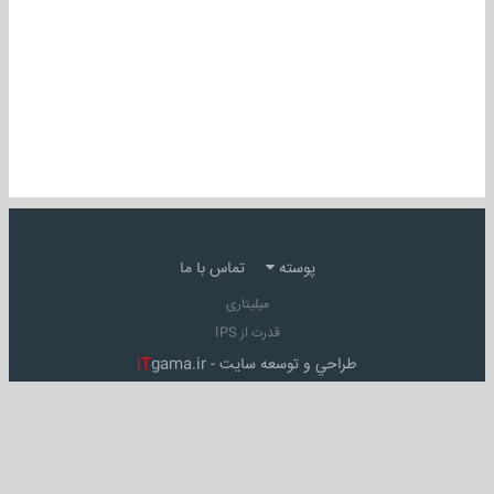
پوسته
تماس با ما
میلیتاری
قدرت از IPS
طراحي و توسعه سايت -
gama.ir
iT