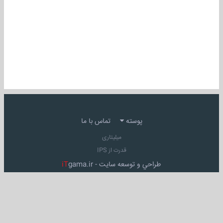
پوسته
تماس با ما
میلیتاری
قدرت از IPS
طراحي و توسعه سايت -
gama.ir
iT