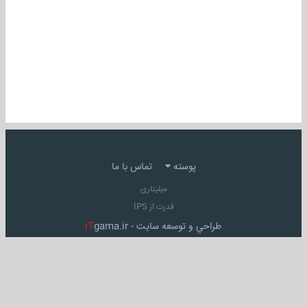
پوسته
تماس با ما
میلیتاری
قدرت از IPS
طراحي و توسعه سايت -
gama.ir
iT