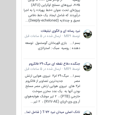
۲۰۲۵، نیروهای مسلح اوکراین (AFU)
پروژه‌ای تحت عنوان «خط پهپاد» را به اجرا
درآوردند که شامل ایجاد یک خط دفاعی
عمیق و چندلایه (Deeply-echeloned)...
نبرد رسانه ای و الگوی تبلیغات
توسط
MR9
·
ارسال شده در
5 ساعات قبل
بسم ا... بازی قهرمانان گوستمول توسعه
دهنده : روسیه سبک : استراتژی
جنگنده دفاع نقطه ای میگ-29 فالکروم
توسط
MR9
·
ارسال شده در
5 ساعات قبل
بسم ا... میگ-29 ام2 نیروی هوایی ارتش
مصر جدیدترین تصاویر از فالکروم
ام2 های نیروی هوایی ارتش مصر مسلح
بودن آنها به یک عدد مخزن سوخت
خارجی (PTB) ، ۲ تیر موشک هوابه‌هوای
آر.وی.وی-ای‌ای (RVV-AE) ، ۲ تیر...
تانک اصلی میدان نبرد T-72 ( شامل تمامی گونه ها )