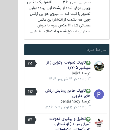
بسم ا... جی -36 ظاهرا یک عکاس
چینی موفق شده از پشت این پرنده اولین
تصویر را ثبت کند ... نیروی هوایی ارتش
چین هم بشدت از انتشار این عکس
عصبانی شده !!! عکس سوم با هوش
مصنوعی اصلاح شده و احتمالا با ظاهر...
سر خط خبرها
تاپیک تحولات اوکراین ( از
35
سپتامبر 2025)
توسط
MR9
آغاز شده در
14 شهریور 1404
تاپیک جامع رزمایش ارتش
616
های خارجی
توسط
persianboy
آغاز شده در
5 اردیبهشت 1386
تحلیل و پیگیری تحولات
121
آسیای میانه ( ازبکستان،
تاجیکستان، ترکمنستان،