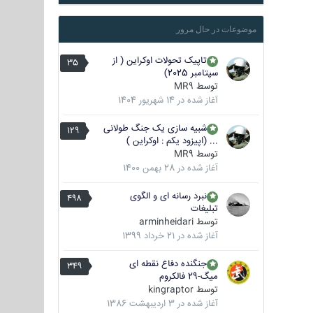
موضوعات در حال مرور
تاپیک تحولات اوکراین ( از
35
سپتامبر 2025)
توسط
MR9
آغاز شده در
14 شهریور 1404
شبیه سازی یک جنگ طولانی
129
... (اپیزود یکم : اوکراین )
توسط
MR9
آغاز شده در
28 بهمن 1400
نبرد رسانه ای و الگوی
498
تبلیغات
توسط
arminheidari
آغاز شده در
21 خرداد 1399
جنگنده دفاع نقطه ای
349
میگ-29 فالکروم
توسط
kingraptor
آغاز شده در
3 اردیبهشت 1386