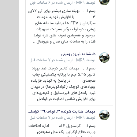
توسط
MR9
·
ارسال شده در
6 ساعات قبل
بسم ا... بهینه سازی بیشتر برای تی-72بی
3 با افزایش تهدید مهمات
سرگردان و FPV ها برعلیه سامانه های
زرهی ، دوطرف درگیر بسرعت تجهیزات
موجود و همچنین نمونه های تازه تولید
شده را به سامانه های فعال و غیرفعال...
دانشنامه نیروی زمینی
توسط
MR9
·
ارسال شده در
7 ساعات قبل
بسم ا... مهمات کالیبر کوچک ضد پهپاد
کالیبر ۵.۴۵ م.م با پرتابه پلاستیکی چاپ
سه‌بعدی در پاسخ به تهدید فزاینده
پهپادهای کوچک (کوادکوپترها) در میدان
نبرد، راه‌حل‌های غیرمتداول و کم‌هزینه‌ای
برای افزایش شانس اصابت در فواصل...
مهمات هدایت شونده 3. او.اف.39 کراسنوپل/بصیر( Krasnopol 3OF39 )
توسط
MR9
·
ارسال شده در
7 ساعات قبل
بسم ا.. کراسنوپل 2 ام اداره اطلاعات
وزارت دفاع اوکراین یک مدل سه‌بعدی