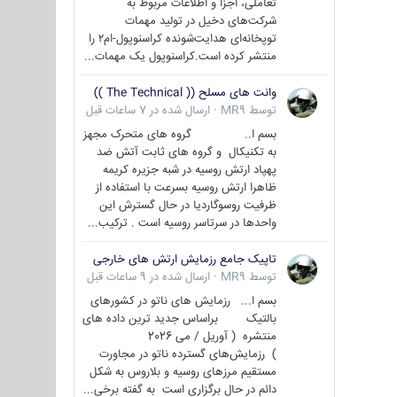
تعاملی، اجزا و اطلاعات مربوط به
شرکت‌های دخیل در تولید مهمات
توپخانه‌ای هدایت‌شونده کراسنوپول-ام۲ را
منتشر کرده است.کراسنوپول یک مهمات...
وانت های مسلح (( The Technical ))
توسط
MR9
·
ارسال شده در
7 ساعات قبل
بسم ا.. گروه های متحرک مجهز
به تکنیکال و گروه های ثابت آتش ضد
پهپاد ارتش روسیه در شبه جزیره کریمه
ظاهرا ارتش روسیه بسرعت با استفاده از
ظرفیت روسوگاردیا در حال گسترش این
واحدها در سرتاسر روسیه است . ترکیب...
تاپیک جامع رزمایش ارتش های خارجی
توسط
MR9
·
ارسال شده در
9 ساعات قبل
بسم ا... رزمایش های ناتو در کشورهای
بالتیک براساس جدید ترین داده های
منتشره ( آوریل / می 2026
) رزمایش‌های گسترده ناتو در مجاورت
مستقیم مرزهای روسیه و بلاروس به شکل
دائم در حال برگزاری است به گفته برخی...