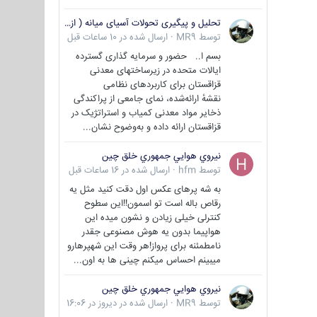
تحلیل و پیگیری تحولات آسیای میانه ( ازبکستان، تاجیکستان، ترکمنستان، قزاقستان و قرقیزستان )
توسط
MR9
·
ارسال شده در
10 ساعات قبل
بسم ا.. حضور و سرمایه گذاری گسترده
ایالات متحده در زیرساختهای معدنی
قزاقستان برای کاربردهای نظامی
نقشهٔ ارائه‌شده، نمای جامعی از پراکندگی
ذخایر مواد معدنی کمیاب و استراتژیک در
قزاقستان ارائه داده و به‌وضوح نشان...
نيروي هوايي جمهوري خلق چين
توسط
hfm
·
ارسال شده در
16 ساعات قبل
به شه پرهای عکس اول دقت کنید مثل یه
رقاص باله است تو اسمون!!این سطوح
کنترلی خیلی زیادن و نشون میده این
هواپیما بدون یه هوش مصنوعی جقدر
نامطمئنه برای پرواز!هر وقت این شهپرهارو
میبینم احساس میکنم چینی ها به اون...
نيروي هوايي جمهوري خلق چين
توسط
MR9
·
ارسال شده در
دیروز در 16:06