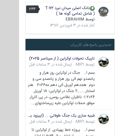
تانک اصلی میدان نبرد T-72
244
( شامل تمامی گونه ها )
توسط
EBRAHIM
آغاز شده در
3 فروردین 1386
جدیدترین پاسخ های کاربران
تاپیک تحولات اوکراین ( از سپتامبر 2025)
توسط
MR9
·
ارسال شده در
3 ساعات قبل
بسم ا.. جنگ در اوکراین روز هزار و
پانصدو نهم الی روز هزار و پانصدو سی و
دوم هجدهم آوریل الی دهم مه2026 هنر
استتار.......!! جنگ در اوکراین- 18 آوریل
2026 1- ناظران نظامی روسی، در پی کارزار
موفق حملات اوکراین علیه زیرساختهای...
شبیه سازی یک جنگ طولانی ... (اپیزود یکم : اوکراین )
توسط
MR9
·
ارسال شده در
4 ساعات قبل
بسم ا.. پروژه خط پهپادی از اوکراین تا
روسیه از اواخر سال ۲۰۲۴ تا اوایل