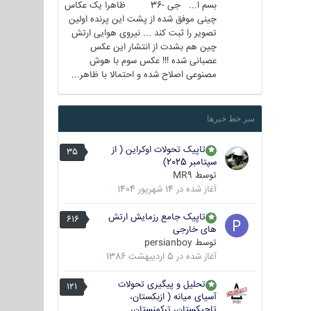
بسم ا... جی -36 ظاهرا یک عکاس
چینی موفق شده از پشت این پرنده اولین
تصویر را ثبت کند ... نیروی هوایی ارتش
چین هم بشدت از انتشار این عکس
عصبانی شده !!! عکس سوم با هوش
مصنوعی اصلاح شده و احتمالا با ظاهر...
سر خط خبرها
تاپیک تحولات اوکراین ( از
35
سپتامبر 2025)
توسط
MR9
آغاز شده در
14 شهریور 1404
تاپیک جامع رزمایش ارتش
616
های خارجی
توسط
persianboy
آغاز شده در
5 اردیبهشت 1386
تحلیل و پیگیری تحولات
121
آسیای میانه ( ازبکستان،
تاجیکستان، ترکمنستان،