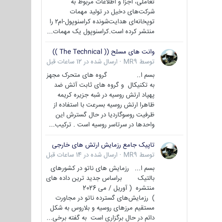
تعاملی، اجزا و اطلاعات مربوط به
شرکت‌های دخیل در تولید مهمات
توپخانه‌ای هدایت‌شونده کراسنوپول-ام۲ را
منتشر کرده است.کراسنوپول یک مهمات...
وانت های مسلح (( The Technical ))
توسط
MR9
·
ارسال شده در
12 ساعات قبل
بسم ا.. گروه های متحرک مجهز
به تکنیکال و گروه های ثابت آتش ضد
پهپاد ارتش روسیه در شبه جزیره کریمه
ظاهرا ارتش روسیه بسرعت با استفاده از
ظرفیت روسوگاردیا در حال گسترش این
واحدها در سرتاسر روسیه است . ترکیب...
تاپیک جامع رزمایش ارتش های خارجی
توسط
MR9
·
ارسال شده در
14 ساعات قبل
بسم ا... رزمایش های ناتو در کشورهای
بالتیک براساس جدید ترین داده های
منتشره ( آوریل / می 2026
) رزمایش‌های گسترده ناتو در مجاورت
مستقیم مرزهای روسیه و بلاروس به شکل
دائم در حال برگزاری است به گفته برخی...