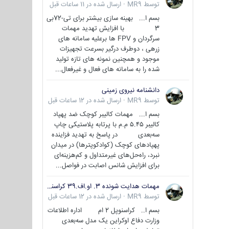
توسط
MR9
·
ارسال شده در
11 ساعات قبل
بسم ا... بهینه سازی بیشتر برای تی-72بی
3 با افزایش تهدید مهمات
سرگردان و FPV ها برعلیه سامانه های
زرهی ، دوطرف درگیر بسرعت تجهیزات
موجود و همچنین نمونه های تازه تولید
شده را به سامانه های فعال و غیرفعال...
دانشنامه نیروی زمینی
توسط
MR9
·
ارسال شده در
12 ساعات قبل
بسم ا... مهمات کالیبر کوچک ضد پهپاد
کالیبر ۵.۴۵ م.م با پرتابه پلاستیکی چاپ
سه‌بعدی در پاسخ به تهدید فزاینده
پهپادهای کوچک (کوادکوپترها) در میدان
نبرد، راه‌حل‌های غیرمتداول و کم‌هزینه‌ای
برای افزایش شانس اصابت در فواصل...
مهمات هدایت شونده 3. او.اف.39 کراسنوپل/بصیر( Krasnopol 3OF39 )
توسط
MR9
·
ارسال شده در
12 ساعات قبل
بسم ا.. کراسنوپل 2 ام اداره اطلاعات
وزارت دفاع اوکراین یک مدل سه‌بعدی