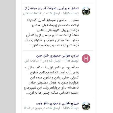
تحلیل و پیگیری تحولات آسیای میانه ( ازبکستان، تاجیکستان، ترکمنستان، قزاقستان و قرقیزستان )
توسط
MR9
·
ارسال شده در
15 ساعات قبل
بسم ا.. حضور و سرمایه گذاری گسترده
ایالات متحده در زیرساختهای معدنی
قزاقستان برای کاربردهای نظامی
نقشهٔ ارائه‌شده، نمای جامعی از پراکندگی
ذخایر مواد معدنی کمیاب و استراتژیک در
قزاقستان ارائه داده و به‌وضوح نشان...
نيروي هوايي جمهوري خلق چين
توسط
hfm
·
ارسال شده در
21 ساعات قبل
به شه پرهای عکس اول دقت کنید مثل یه
رقاص باله است تو اسمون!!این سطوح
کنترلی خیلی زیادن و نشون میده این
هواپیما بدون یه هوش مصنوعی جقدر
نامطمئنه برای پرواز!هر وقت این شهپرهارو
میبینم احساس میکنم چینی ها به اون...
نيروي هوايي جمهوري خلق چين
توسط
MR9
·
ارسال شده در
دیروز در 16:06