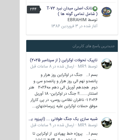
تانک اصلی میدان نبرد T-72
244
( شامل تمامی گونه ها )
توسط
EBRAHIM
آغاز شده در
3 فروردین 1386
جدیدترین پاسخ های کاربران
تاپیک تحولات اوکراین ( از سپتامبر 2025)
توسط
MR9
·
ارسال شده در
8 ساعات قبل
بسم ا.. جنگ در اوکراین روز هزار و
پانصدو نهم الی روز هزار و پانصدو سی و
دوم هجدهم آوریل الی دهم مه2026 هنر
استتار.......!! جنگ در اوکراین- 18 آوریل
2026 1- ناظران نظامی روسی، در پی کارزار
موفق حملات اوکراین علیه زیرساختهای...
شبیه سازی یک جنگ طولانی ... (اپیزود یکم : اوکراین )
توسط
MR9
·
ارسال شده در
9 ساعات قبل
بسم ا.. پروژه خط پهپادی از اوکراین تا
روسیه از اواخر سال ۲۰۲۴ تا اوایل