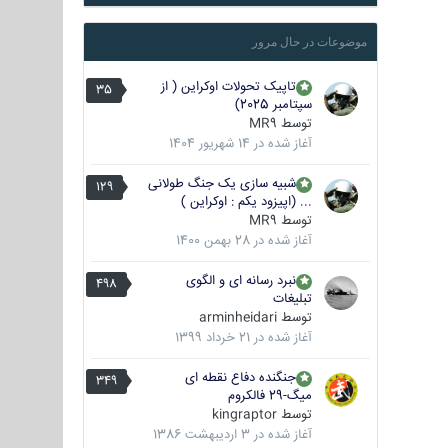
موضوعات در حال مرور
تاپیک تحولات اوکراین ( از
35
سپتامبر 2025)
توسط
MR9
آغاز شده در
14 شهریور 1404
شبیه سازی یک جنگ طولانی
129
... (اپیزود یکم : اوکراین )
توسط
MR9
آغاز شده در
28 بهمن 1400
نبرد رسانه ای و الگوی
498
تبلیغات
توسط
arminheidari
آغاز شده در
21 خرداد 1399
جنگنده دفاع نقطه ای
349
میگ-29 فالکروم
توسط
kingraptor
آغاز شده در
3 اردیبهشت 1386