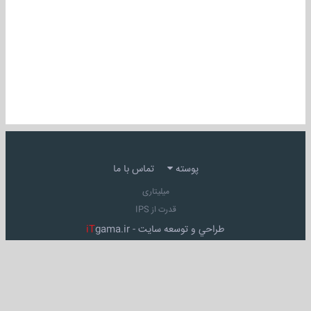
پوسته
تماس با ما
میلیتاری
قدرت از IPS
طراحي و توسعه سايت -
gama.ir
iT