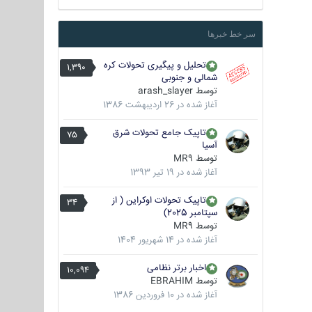
سر خط خبرها
تحلیل و پیگیری تحولات کره
1,390
شمالی و جنوبی
توسط
arash_slayer
آغاز شده در
26 اردیبهشت 1386
تاپیک جامع تحولات شرق
75
آسیا
توسط
MR9
آغاز شده در
19 تیر 1393
تاپیک تحولات اوکراین ( از
34
سپتامبر 2025)
توسط
MR9
آغاز شده در
14 شهریور 1404
اخبار برتر نظامی
10,094
توسط
EBRAHIM
آغاز شده در
10 فروردین 1386