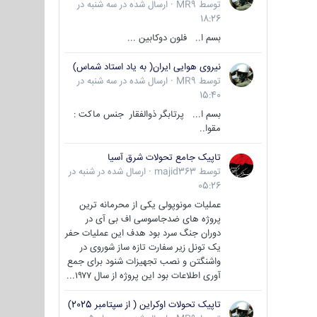
توسط
MR9
·
ارسال شده در
سه شنبه در
18:26
بسم ا.. فلون دوکابین ...
نیروی هوایی ایران( به یاد استاد شماس)
توسط
MR9
·
ارسال شده در
سه شنبه در
15:40
بسم ا... پرتابگر ذوالفقار جنس ماکت :
مقوا..
تاپیک جامع تحولات شرق آسیا
توسط
majid363
·
ارسال شده در
شنبه در
05:26
عملیات مونوپولی یکی از محرمانه ترین
پروژه های ضدجاسوسی اف بی آی در
دوران جنگ سرد بود هدف این عملیات حفر
یک تونل زیر سفارت تازه ساز شوروی در
واشنگتن و نصب تجهیزات شنود برای جمع
آوری اطلاعات بود این پروژه از سال ۱۹۷۷...
تاپیک تحولات اوکراین ( از سپتامبر 2025)