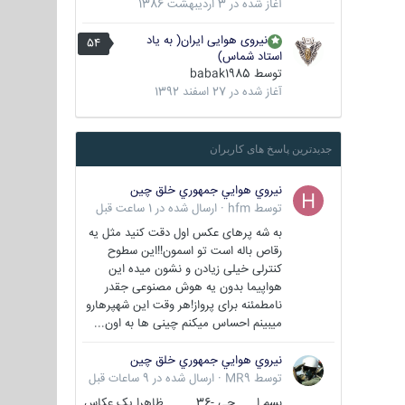
آغاز شده در
3 اردیبهشت 1386
نیروی هوایی ایران( به یاد
54
استاد شماس)
توسط
babak1985
آغاز شده در
27 اسفند 1392
جدیدترین پاسخ های کاربران
نيروي هوايي جمهوري خلق چين
توسط
hfm
·
ارسال شده در
1 ساعت قبل
به شه پرهای عکس اول دقت کنید مثل یه
رقاص باله است تو اسمون!!این سطوح
کنترلی خیلی زیادن و نشون میده این
هواپیما بدون یه هوش مصنوعی جقدر
نامطمئنه برای پرواز!هر وقت این شهپرهارو
میبینم احساس میکنم چینی ها به اون...
نيروي هوايي جمهوري خلق چين
توسط
MR9
·
ارسال شده در
9 ساعات قبل
بسم ا... جی -36 ظاهرا یک عکاس