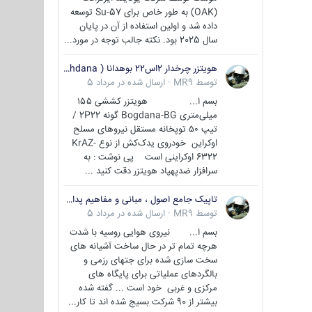
(OAK) به طور خاص برای Su-57 توسعه
داده شد و اولین استفاده از آن در پایان
سال 2025 بود. نکته جالب توجه در مورد...
هویتزر چرخدار 2اس22 بوهدانا ( wheeled howitzer 2S22 Bohdana )
توسط
MR9
·
ارسال شده در
مرداد 5
بسم ا... هویتزر کششی ۱۵۵
میلی‌متری Bogdana-BG گونه 2P22 /
تیپ ۵۰ توپخانه مستقل نیروهای مسلح
اوکراین خودروی یدک‌کش از نوع KrAZ-
6322 اوکراینی است پی نوشت : به
سرافزار ضدپهپاد هویتزر دقت کنید ...
تاپیک جامع اصول ، مبانی و مفاهیم پدافند غیر عامل
توسط
MR9
·
ارسال شده در
مرداد 5
بسم ا... نیروی هوایی روسیه با شدت
هرچه تمام تر در حال ساخت آشیانه های
سخت سازی شده برای جتهای رزمی و
بالگردهای عملیاتی برای پایگاه های
مرکزی و غربی خود است ... گفته شده
بیشتر از 90 شرکت بسیج شده اند تا کار...