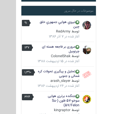
موضوعات در حال مرور
نيروي هوايي جمهوري خلق
91
چين
توسط
RedArmy
آغاز شده در
7 آذر 1386
مروری بر فاجعه هسته ای
137
چرنوبیل
توسط
ColonelShak
آغاز شده در
15 اردیبهشت 1388
تحلیل و پیگیری تحولات کره
1,390
شمالی و جنوبی
توسط
arash_slayer
آغاز شده در
26 اردیبهشت 1386
جنگنده برتری هوایی
324
سوخو-57 فلون (Su-
57/Felon)
توسط
kingraptor