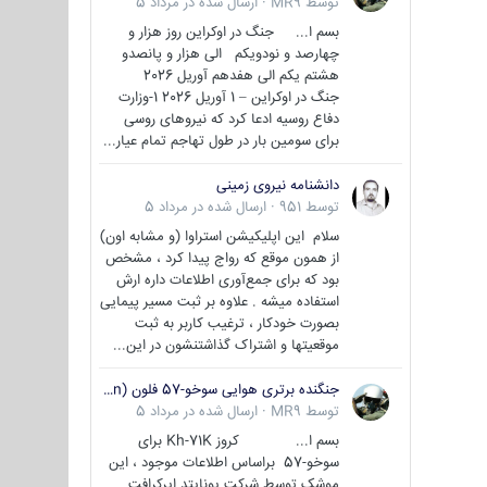
توسط
MR9
·
ارسال شده در
مرداد 5
بسم ا... جنگ در اوکراین روز هزار و
چهارصد و نودویکم الی هزار و پانصدو
هشتم یکم الی هفدهم آوریل 2026
جنگ در اوکراین – 1 آوریل 2026 1-وزارت
دفاع روسیه ادعا کرد که نیروهای روسی
برای سومین بار در طول تهاجم تمام عیار...
دانشنامه نیروی زمینی
توسط
951
·
ارسال شده در
مرداد 5
سلام این اپلیکیشن استراوا (و مشابه اون)
از همون موقع که رواج پیدا کرد ، مشخص
بود که برای جمع‌آوری اطلاعات داره ارش
استفاده میشه . علاوه بر ثبت مسیر پیمایی
بصورت خودکار ، ترغیب کاربر به ثبت
موقعیتها و اشتراک‌ گذاشتنشون در این...
جنگنده برتری هوایی سوخو-57 فلون (Su-57/Felon)
توسط
MR9
·
ارسال شده در
مرداد 5
بسم ا... کروز Kh-71K برای
سوخو-57 براساس اطلاعات موجود ، این
موشک توسط شرکت یونایتد ایرکرافت