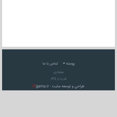
پوسته
تماس با ما
میلیتاری
قدرت از IPS
طراحي و توسعه سايت -
gama.ir
iT