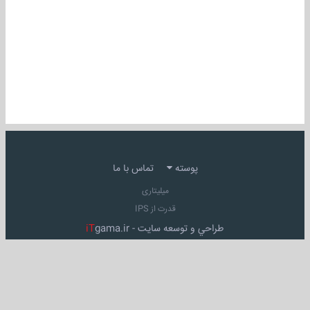
پوسته
تماس با ما
میلیتاری
قدرت از IPS
طراحي و توسعه سايت -
gama.ir
iT