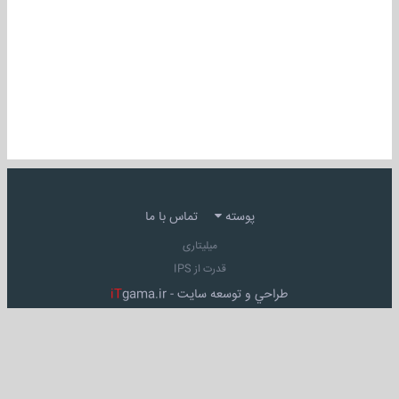
پوسته
تماس با ما
میلیتاری
قدرت از IPS
طراحي و توسعه سايت -
gama.ir
iT