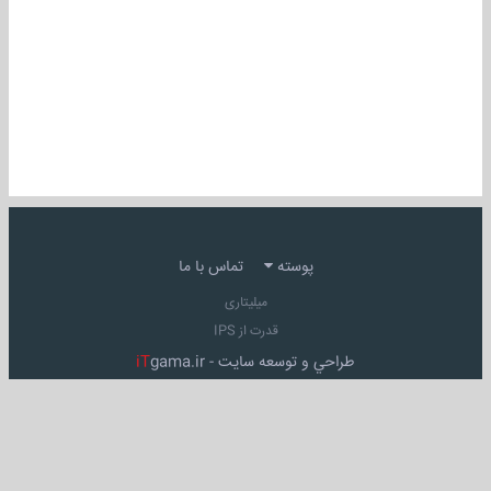
پوسته
تماس با ما
میلیتاری
قدرت از IPS
طراحي و توسعه سايت -
gama.ir
iT