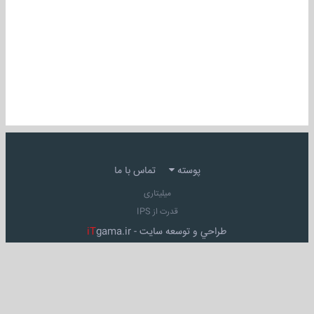
پوسته
تماس با ما
میلیتاری
قدرت از IPS
طراحي و توسعه سايت -
gama.ir
iT