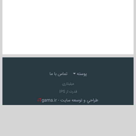
پوسته
تماس با ما
میلیتاری
قدرت از IPS
طراحي و توسعه سايت -
gama.ir
iT