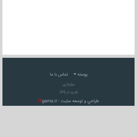
پوسته
تماس با ما
میلیتاری
قدرت از IPS
طراحي و توسعه سايت -
gama.ir
iT