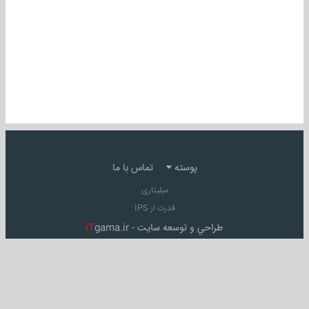
پوسته
تماس با ما
میلیتاری
قدرت از IPS
طراحي و توسعه سايت -
gama.ir
iT