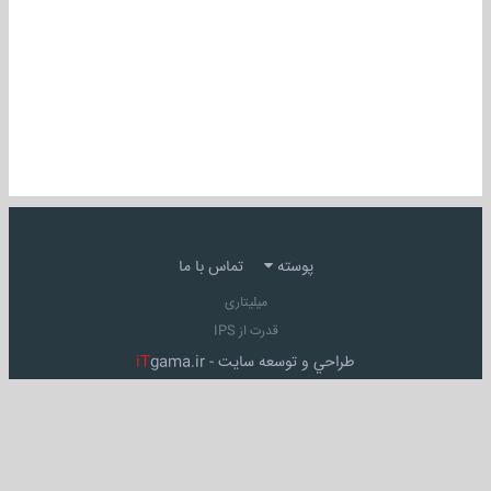
پوسته
تماس با ما
میلیتاری
قدرت از IPS
طراحي و توسعه سايت -
gama.ir
iT