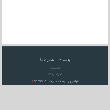
پوسته
تماس با ما
میلیتاری
قدرت از IPS
طراحي و توسعه سايت -
gama.ir
iT