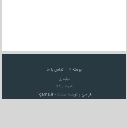
پوسته
تماس با ما
میلیتاری
قدرت از IPS
طراحي و توسعه سايت -
gama.ir
iT