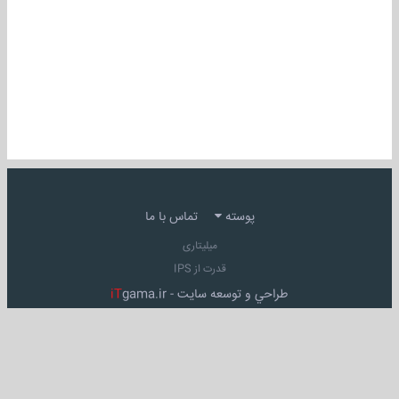
پوسته
تماس با ما
میلیتاری
قدرت از IPS
طراحي و توسعه سايت -
gama.ir
iT