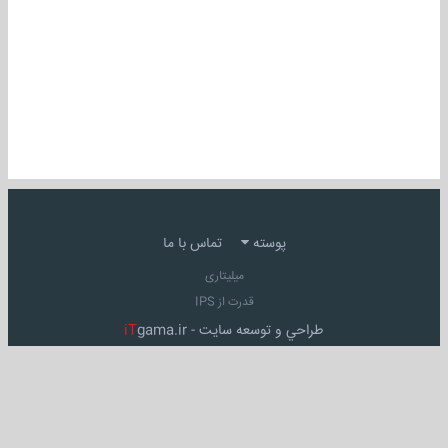
پوسته
تماس با ما
میلیتاری
قدرت از IPS
طراحي و توسعه سايت -
gama.ir
iT