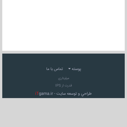
پوسته
تماس با ما
میلیتاری
قدرت از IPS
طراحي و توسعه سايت -
gama.ir
iT