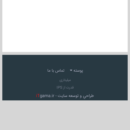
پوسته
تماس با ما
میلیتاری
قدرت از IPS
طراحي و توسعه سايت -
gama.ir
iT