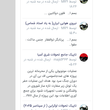
توسط
MR9
·
ارسال شده در
سه شنبه در
18:26
بسم ا.. فلون دوکابین ...
نیروی هوایی ایران( به یاد استاد شماس)
توسط
MR9
·
ارسال شده در
سه شنبه در
15:40
بسم ا... پرتابگر ذوالفقار جنس ماکت :
مقوا..
تاپیک جامع تحولات شرق آسیا
توسط
majid363
·
ارسال شده در
شنبه در
05:26
عملیات مونوپولی یکی از محرمانه ترین
پروژه های ضدجاسوسی اف بی آی در
دوران جنگ سرد بود هدف این عملیات حفر
یک تونل زیر سفارت تازه ساز شوروی در
واشنگتن و نصب تجهیزات شنود برای جمع
آوری اطلاعات بود این پروژه از سال ۱۹۷۷...
تاپیک تحولات اوکراین ( از سپتامبر 2025)