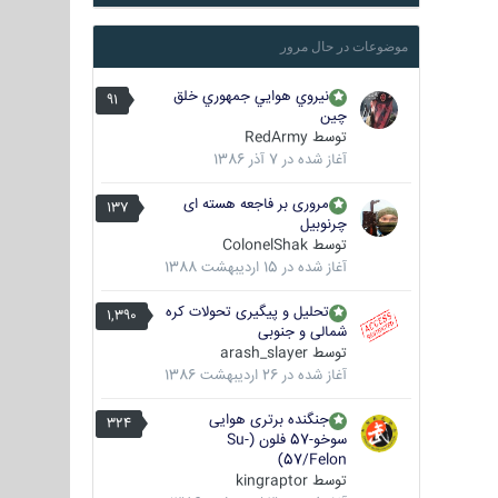
موضوعات در حال مرور
نيروي هوايي جمهوري خلق
91
چين
توسط
RedArmy
آغاز شده در
7 آذر 1386
مروری بر فاجعه هسته ای
137
چرنوبیل
توسط
ColonelShak
آغاز شده در
15 اردیبهشت 1388
تحلیل و پیگیری تحولات کره
1,390
شمالی و جنوبی
توسط
arash_slayer
آغاز شده در
26 اردیبهشت 1386
جنگنده برتری هوایی
324
سوخو-57 فلون (Su-
57/Felon)
توسط
kingraptor