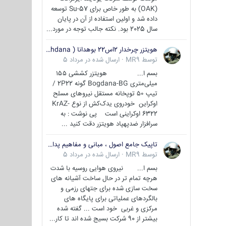
(OAK) به طور خاص برای Su-57 توسعه
داده شد و اولین استفاده از آن در پایان
سال 2025 بود. نکته جالب توجه در مورد...
هویتزر چرخدار 2اس22 بوهدانا ( wheeled howitzer 2S22 Bohdana )
توسط
MR9
·
ارسال شده در
مرداد 5
بسم ا... هویتزر کششی ۱۵۵
میلی‌متری Bogdana-BG گونه 2P22 /
تیپ ۵۰ توپخانه مستقل نیروهای مسلح
اوکراین خودروی یدک‌کش از نوع KrAZ-
6322 اوکراینی است پی نوشت : به
سرافزار ضدپهپاد هویتزر دقت کنید ...
تاپیک جامع اصول ، مبانی و مفاهیم پدافند غیر عامل
توسط
MR9
·
ارسال شده در
مرداد 5
بسم ا... نیروی هوایی روسیه با شدت
هرچه تمام تر در حال ساخت آشیانه های
سخت سازی شده برای جتهای رزمی و
بالگردهای عملیاتی برای پایگاه های
مرکزی و غربی خود است ... گفته شده
بیشتر از 90 شرکت بسیج شده اند تا کار...