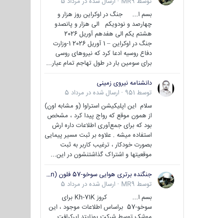
توسط
MR9
·
ارسال شده در
مرداد 5
بسم ا... جنگ در اوکراین روز هزار و
چهارصد و نودویکم الی هزار و پانصدو
هشتم یکم الی هفدهم آوریل 2026
جنگ در اوکراین – 1 آوریل 2026 1-وزارت
دفاع روسیه ادعا کرد که نیروهای روسی
برای سومین بار در طول تهاجم تمام عیار...
دانشنامه نیروی زمینی
توسط
951
·
ارسال شده در
مرداد 5
سلام این اپلیکیشن استراوا (و مشابه اون)
از همون موقع که رواج پیدا کرد ، مشخص
بود که برای جمع‌آوری اطلاعات داره ارش
استفاده میشه . علاوه بر ثبت مسیر پیمایی
بصورت خودکار ، ترغیب کاربر به ثبت
موقعیتها و اشتراک‌ گذاشتنشون در این...
جنگنده برتری هوایی سوخو-57 فلون (Su-57/Felon)
توسط
MR9
·
ارسال شده در
مرداد 5
بسم ا... کروز Kh-71K برای
سوخو-57 براساس اطلاعات موجود ، این
موشک توسط شرکت یونایتد ایرکرافت