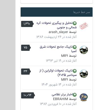
سر خط خبرها
تحلیل و پیگیری تحولات کره
1,390
شمالی و جنوبی
توسط
arash_slayer
آغاز شده در
26 اردیبهشت 1386
تاپیک جامع تحولات شرق
75
آسیا
توسط
MR9
آغاز شده در
19 تیر 1393
تاپیک تحولات اوکراین ( از
34
سپتامبر 2025)
توسط
MR9
آغاز شده در
14 شهریور 1404
اخبار برتر نظامی
10,094
توسط
EBRAHIM
آغاز شده در
10 فروردین 1386