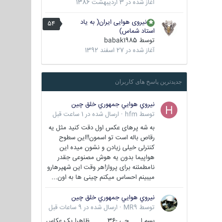
آغاز شده در
3 اردیبهشت 1386
نیروی هوایی ایران( به یاد
54
استاد شماس)
توسط
babak1985
آغاز شده در
27 اسفند 1392
جدیدترین پاسخ های کاربران
نيروي هوايي جمهوري خلق چين
توسط
hfm
·
ارسال شده در
1 ساعت قبل
به شه پرهای عکس اول دقت کنید مثل یه
رقاص باله است تو اسمون!!این سطوح
کنترلی خیلی زیادن و نشون میده این
هواپیما بدون یه هوش مصنوعی جقدر
نامطمئنه برای پرواز!هر وقت این شهپرهارو
میبینم احساس میکنم چینی ها به اون...
نيروي هوايي جمهوري خلق چين
توسط
MR9
·
ارسال شده در
9 ساعات قبل
بسم ا... جی -36 ظاهرا یک عکاس