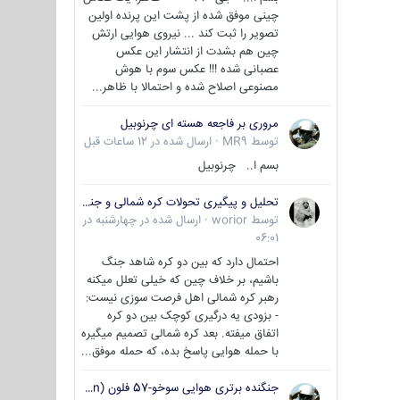
چینی موفق شده از پشت این پرنده اولین
تصویر را ثبت کند ... نیروی هوایی ارتش
چین هم بشدت از انتشار این عکس
عصبانی شده !!! عکس سوم با هوش
مصنوعی اصلاح شده و احتمالا با ظاهر...
مروری بر فاجعه هسته ای چرنوبیل
توسط
MR9
·
ارسال شده در
12 ساعات قبل
بسم ا.. چرنوبیل
تحلیل و پیگیری تحولات کره شمالی و جنوبی
توسط
worior
·
ارسال شده در
چهارشنبه در
06:01
احتمال دارد که بین دو کره شاهد جنگ
باشیم، بر خلاف چین که خیلی تعلل میکنه
رهبر کره شمالی اهل فرصت سوزی نیست:
- بزودی یه درگیری کوچک بین دو کره
اتفاق میفته. بعد کره شمالی تصمیم میگیره
با حمله هوایی پاسخ بده، که حمله موفق...
جنگنده برتری هوایی سوخو-57 فلون (Su-57/Felon)