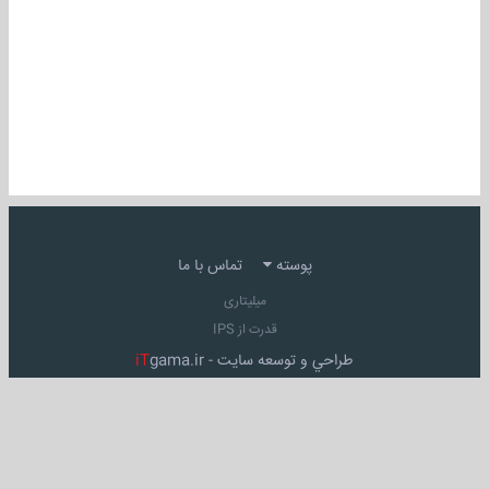
پوسته
تماس با ما
میلیتاری
قدرت از IPS
طراحي و توسعه سايت -
gama.ir
iT