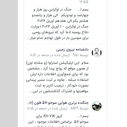
12:55
بسم ا... جنگ در اوکراین روز هزار و
چهارصد و نودویکم الی هزار و پانصدو
هشتم یکم الی هفدهم آوریل 2026
جنگ در اوکراین – 1 آوریل 2026 1-وزارت
دفاع روسیه ادعا کرد که نیروهای روسی
برای سومین بار در طول تهاجم تمام عیار...
دانشنامه نیروی زمینی
توسط
951
·
ارسال شده در
جمعه در 11:16
سلام این اپلیکیشن استراوا (و مشابه اون)
از همون موقع که رواج پیدا کرد ، مشخص
بود که برای جمع‌آوری اطلاعات داره ارش
استفاده میشه . علاوه بر ثبت مسیر پیمایی
بصورت خودکار ، ترغیب کاربر به ثبت
موقعیتها و اشتراک‌ گذاشتنشون در این...
جنگنده برتری هوایی سوخو-57 فلون (Su-57/Felon)
توسط
MR9
·
ارسال شده در
جمعه در 11:15
بسم ا... کروز Kh-71K برای
سوخو-57 براساس اطلاعات موجود ، این