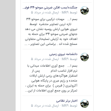
جنگنده/بمب افکن ضربتی سوخو-34 فولبک ( Sukhoi Su-34/Fullback)
توسط
MR9
·
ارسال شده در
مرداد 5
بسم ا... مهمات ترکیبی برای سوخو-34
تازه ترین تصاویر منتشره توسط
نیروی هوایی ارتش روسیه نشان می دهد
جتهای ضربتی سوخو-34 برای حمله به
اهداف خود به آرایش تسلیحاتی متفاوتی
مسلح شده اند . براساس این تصاویر ، ...
دانشنامه نیروی زمینی
توسط
MR9
·
ارسال شده در
مرداد 5
بسم ا... جمع آوری اطلاعات میدانی با
نرم افزار تناسب اندام پس از
استقرار هواگردهای رزمی ارتش ایالات
متحده و رژیم عبری در پایگاه هوایی
آکروتیری ( قبرس ) برای حمله به ایران ،
تمرکز بر روی جمع آوری اطلاعات از این...
اخبار برتر نظامی
توسط
MR9
·
ارسال شده در
مرداد 5