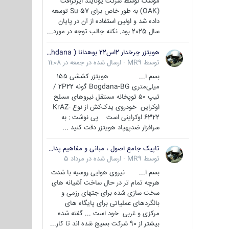
موشک توسط شرکت یونایتد ایرکرافت
(OAK) به طور خاص برای Su-57 توسعه
داده شد و اولین استفاده از آن در پایان
سال 2025 بود. نکته جالب توجه در مورد...
هویتزر چرخدار 2اس22 بوهدانا ( wheeled howitzer 2S22 Bohdana )
توسط
MR9
·
ارسال شده در
جمعه در 11:08
بسم ا... هویتزر کششی ۱۵۵
میلی‌متری Bogdana-BG گونه 2P22 /
تیپ ۵۰ توپخانه مستقل نیروهای مسلح
اوکراین خودروی یدک‌کش از نوع KrAZ-
6322 اوکراینی است پی نوشت : به
سرافزار ضدپهپاد هویتزر دقت کنید ...
تاپیک جامع اصول ، مبانی و مفاهیم پدافند غیر عامل
توسط
MR9
·
ارسال شده در
مرداد 5
بسم ا... نیروی هوایی روسیه با شدت
هرچه تمام تر در حال ساخت آشیانه های
سخت سازی شده برای جتهای رزمی و
بالگردهای عملیاتی برای پایگاه های
مرکزی و غربی خود است ... گفته شده
بیشتر از 90 شرکت بسیج شده اند تا کار...