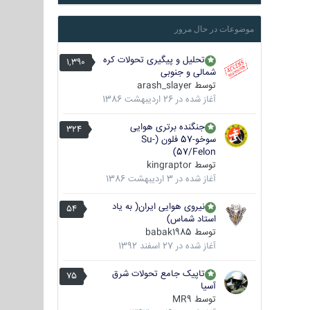
موضوعات در حال مرور
تحلیل و پیگیری تحولات کره
1,390
شمالی و جنوبی
توسط
arash_slayer
آغاز شده در
26 اردیبهشت 1386
جنگنده برتری هوایی
324
سوخو-57 فلون (Su-
57/Felon)
توسط
kingraptor
آغاز شده در
3 اردیبهشت 1386
نیروی هوایی ایران( به یاد
54
استاد شماس)
توسط
babak1985
آغاز شده در
27 اسفند 1392
تاپیک جامع تحولات شرق
75
آسیا
توسط
MR9