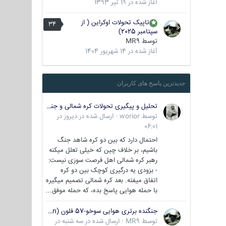
آغاز شده در
19 تیر 1393
تاپیک تحولات اوکراین ( از
34
سپتامبر 2025)
توسط
MR9
آغاز شده در
14 شهریور 1404
جدیدترین پاسخ های کاربران
تحلیل و پیگیری تحولات کره شمالی و جنوبی
توسط
worior
·
ارسال شده در
دیروز در
06:01
احتمال دارد که بین دو کره شاهد جنگ
باشیم، بر خلاف چین که خیلی تعلل میکنه
رهبر کره شمالی اهل فرصت سوزی نیست:
- بزودی یه درگیری کوچک بین دو کره
اتفاق میفته. بعد کره شمالی تصمیم میگیره
با حمله هوایی پاسخ بده، که حمله موفق...
جنگنده برتری هوایی سوخو-57 فلون (Su-57/Felon)
توسط
MR9
·
ارسال شده در
سه شنبه در