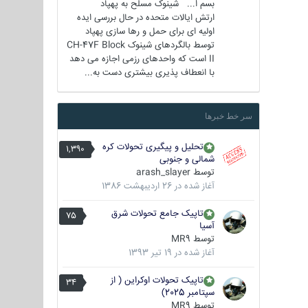
بسم ا... شینوک مسلح به پهپاد
ارتش ایالات متحده در حال بررسی ایده
اولیه ای برای حمل و رها سازی پهپاد
توسط بالگردهای شینوک CH-47F Block
II است که واحدهای رزمی اجازه می دهد
با انعطاف پذیری بیشتری دست به...
سر خط خبرها
تحلیل و پیگیری تحولات کره
1,390
شمالی و جنوبی
توسط
arash_slayer
آغاز شده در
26 اردیبهشت 1386
تاپیک جامع تحولات شرق
75
آسیا
توسط
MR9
آغاز شده در
19 تیر 1393
تاپیک تحولات اوکراین ( از
34
سپتامبر 2025)
توسط
MR9