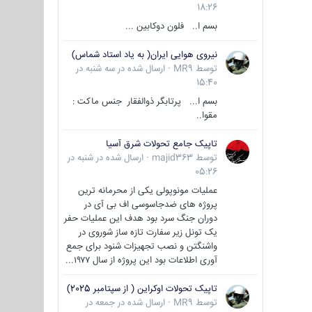
18:26
بسم ا.. فلون دوکابین ...
نیروی هوایی ایران( به یاد استاد شماس)
توسط
MR9
·
ارسال شده در
سه شنبه در
15:40
بسم ا... پرتابگر ذوالفقار جنس ماکت :
مقوا..
تاپیک جامع تحولات شرق آسیا
توسط
majid363
·
ارسال شده در
شنبه در
05:26
عملیات مونوپولی یکی از محرمانه ترین
پروژه های ضدجاسوسی اف بی آی در
دوران جنگ سرد بود هدف این عملیات حفر
یک تونل زیر سفارت تازه ساز شوروی در
واشنگتن و نصب تجهیزات شنود برای جمع
آوری اطلاعات بود این پروژه از سال ۱۹۷۷...
تاپیک تحولات اوکراین ( از سپتامبر 2025)
توسط
MR9
·
ارسال شده در
جمعه در