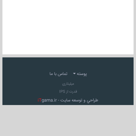
پوسته
تماس با ما
میلیتاری
قدرت از IPS
طراحي و توسعه سايت -
gama.ir
iT