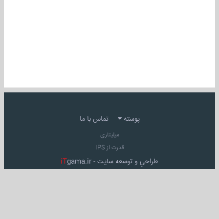
پوسته
تماس با ما
میلیتاری
قدرت از IPS
طراحي و توسعه سايت -
gama.ir
iT