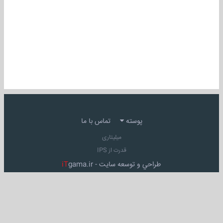
پوسته
تماس با ما
میلیتاری
قدرت از IPS
طراحي و توسعه سايت -
gama.ir
iT