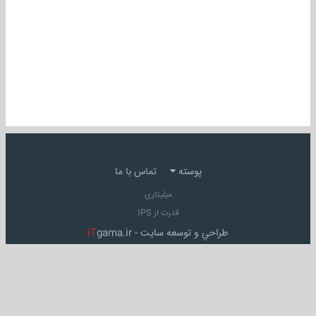
پوسته
تماس با ما
میلیتاری
قدرت از IPS
طراحي و توسعه سايت -
gama.ir
iT