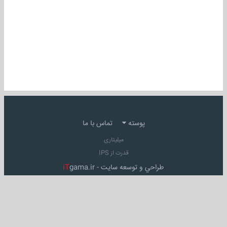
پوسته
تماس با ما
میلیتاری
قدرت از IPS
طراحي و توسعه سايت -
gama.ir
iT