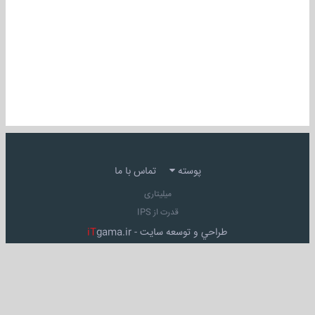
پوسته
تماس با ما
میلیتاری
قدرت از IPS
طراحي و توسعه سايت -
gama.ir
iT