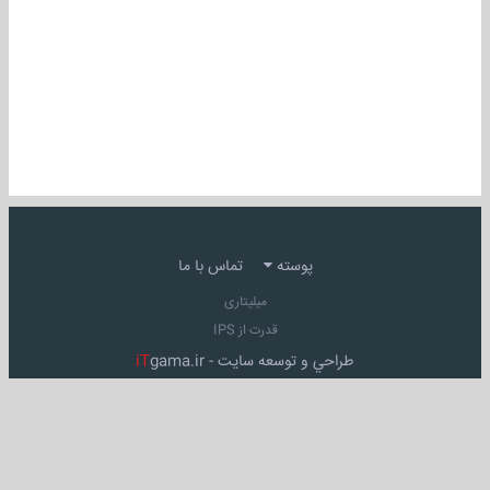
پوسته
تماس با ما
میلیتاری
قدرت از IPS
طراحي و توسعه سايت -
gama.ir
iT