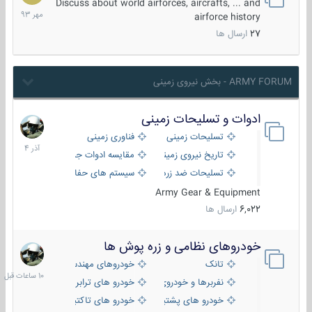
مهر
Discuss about world airforces, aircrafts, ... and
1393
airforce history
27
ارسال ها
ARMY FORUM - بخش نیروی زمینی
ادوات و تسلیحات زمینی
21
آذر
تسلیحات زمینی
فناوری زمینی
1404
تاریخ نیروی زمینی
مقایسه ادوات جنگی
تسلیحات ضد زره
سیستم های حفاظت فعال
Army Gear & Equipment
6,022
ارسال ها
خودروهای نظامی و زره پوش ها
10
ساعات
تانک
خودروهای مهندسی
قبل
نفربرها و خودروی های رزمی پیاده نظام
خودرو های ترابری نظامی
خودرو های پشتیبانی آتش ، شناسایی و ضد تانک
خودرو های تاکتیکی نظامی