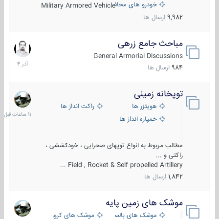
خودرو های محافظت شده
Military Armored Vehicle
9,982
ارسال ها
مباحث جامع زرهی
7
آذر
General Armorial Discussions
1404
984
ارسال ها
توپخانه زمینی
11
ساعات
هویتزر ها
راکت انداز ها
قبل
خمپاره انداز ها
مطالب مربوط به انواع توپهای صحرایی ، خودکششی ،
راکتی و ...
Field , Rocket & Self-propelled Artillery ...
1,842
ارسال ها
موشک های زمین پایه
2
مرداد
موشک های بالستیک
موشک های کروز