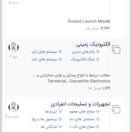
1405
Ground Launch Missile
3,962
ارسال ها
الکترونیک زمینی
1
مهر
رادارهای زمینی
سیستم های ارتباطی و جمع آوری اطلاع
1403
جنگ الکترونیک
سیستم های کنترل آتش و تجهیزات الکتر
مطالب مرتبط با انواع وسایل و لوازم مخابراتی و ...
Terrestrial , Geocentric Electronics
1,179
ارسال ها
تجهیزات و تسلیحات انفرادی
17
فروردین
سلاح های هجومی
تیربارها
1405
مسلسل های دستی
پیستول ها و رولورها
سلاح های تک تیر اندازی
شاتگان ها