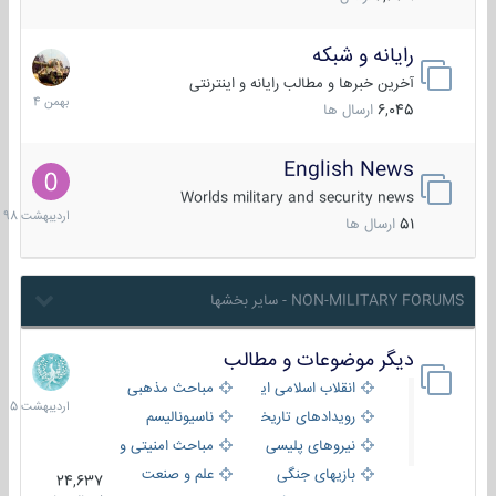
رایانه و شبکه
30
بهمن
آخرین خبرها و مطالب رایانه و اینترنتی
1404
6,045
ارسال ها
English News
10
اردیبهش
Worlds military and security news
1398
51
ارسال ها
NON-MILITARY FORUMS - سایر بخشها
دیگر موضوعات و مطالب
8
اردیبهش
انقلاب اسلامی ایران
مباحث مذهبی
1405
رویدادهای تاریخی و مذهبی
ناسیونالیسم
نیروهای پلیسی
مباحث امنیتی و اطلاعاتی
بازیهای جنگی
علم و صنعت
24,637