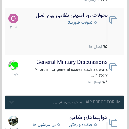
4,637
ارسال ها
تحولات روز امنیتی نظامی بین الملل
21
آذر
تحولات خاورمیانه
1403
95
ارسال ها
General Military Discussions
10
خرداد
A forum for general issues such as wars
1400
history ...
159
ارسال ها
AIR FORCE FORUM - بخش نیروی هوایی
هواپیماهای نظامی
9
ساعات
جنگنده و رهگیر
بی سرنشین ها
قبل