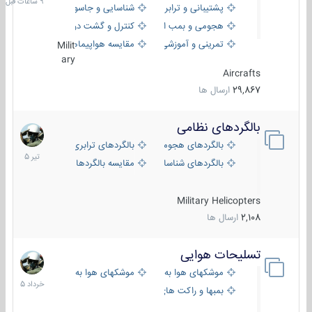
پشتیبانی و ترابری
شناسایی و جاسوسی
هجومی و بمب افکن
کنترل و گشت دریایی
تمرینی و آموزشی
مقایسه هواپیماها
Milit
ary
Aircrafts
29,867
ارسال ها
بالگردهای نظامی
22
تیر
بالگردهای هجومی
بالگردهای ترابری
1405
بالگردهای شناسایی
مقایسه بالگردها
Military Helicopters
2,108
ارسال ها
تسلیحات هوایی
30
خرداد
موشکهای هوا به هوا
موشکهای هوا به سطح
1405
بمبها و راکت های هوایی