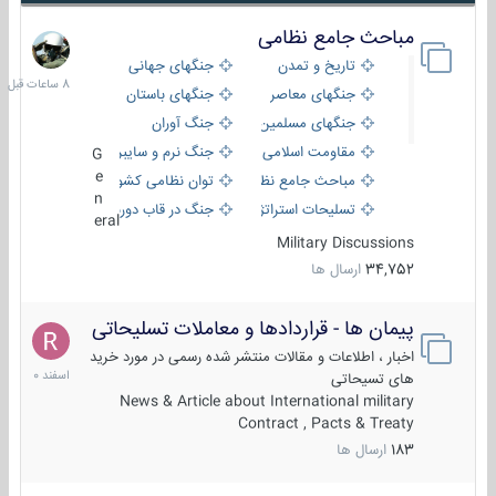
مباحث جامع نظامی
8
ساعات
تاریخ و تمدن
جنگهای جهانی
قبل
جنگهای معاصر
جنگهای باستان
جنگهای مسلمین
جنگ آوران
مقاومت اسلامی
جنگ نرم و سایبری
G
e
مباحث جامع نظامی
توان نظامی کشورها
n
تسلیحات استراتژیک
جنگ در قاب دوربین
eral
Military Discussions
34,752
ارسال ها
پیمان ها - قراردادها و معاملات تسلیحاتی
7
اسفند
اخبار ، اطلاعات و مقالات منتشر شده رسمی در مورد خرید
1400
های تسیحاتی
News & Article about International military
Contract , Pacts & Treaty
183
ارسال ها