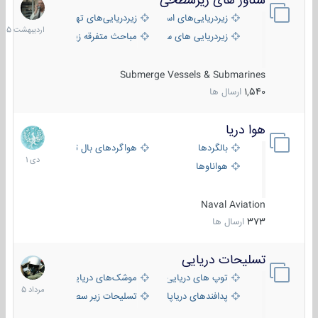
شناور های زیرسطحی
31
اردیبهش
زیردریایی‌های استراتژیک
زیردریایی‌های تهاجمی
1405
زیردریایی های سبک
مباحث متفرقه زیرسطحی
Submerge Vessels & Submarines
1,540
ارسال ها
هوا دریا
12
دی
بالگردها
هواگردهای بال ثابت
1401
هواناوها
Naval Aviation
373
ارسال ها
تسلیحات دریایی
2
مرداد
توپ های دریایی
موشک‌های دریایی
1405
پدافندهای دریاپایه
تسلیحات زیر سطحی