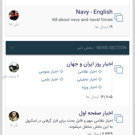
Navy - English
22
آبان
All about navy and naval forces!
1392
19
ارسال ها
NEWS SECTION - بخش خبر
اخبار روز ایران و جهان
7
ساعات
اخبار نظامی
اخبار عمومی
قبل
اخبار تحلیلی
اخبار علمی
اخبار ویژه
161,705
ارسال ها
اخبار صفحه اول
7
آذر
اخبار نظامی مهم و قابل بحث برای قرار گرفتن در اسکرول
1403
به این بخش منتقل میشوند.
2,339
ارسال ها