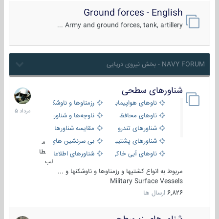
Ground forces - English
Army and ground forces, tank, artillery ...
NAVY FORUM - بخش نیروی دریایی
شناورهای سطحی
2
مرداد
ناوهای هواپیمابر و بالگرد بر
رزمناوها و ناوشکن‌ها
1405
ناوهای محافظ
ناوچه‌ها و شناورهای گشتی
شناورهای تندرو
مقایسه شناورها
شناورهای پشتیبانی
بی سرنشین های دریایی
م
طا
ناوهای آبی خاکی و نیروبر
شناورهای اطلاعاتی و جاسوسی
لب
مربوط به انواع کشتیها و رزمناوها و ناوشکنها و ...
Military Surface Vessels
6,826
ارسال ها