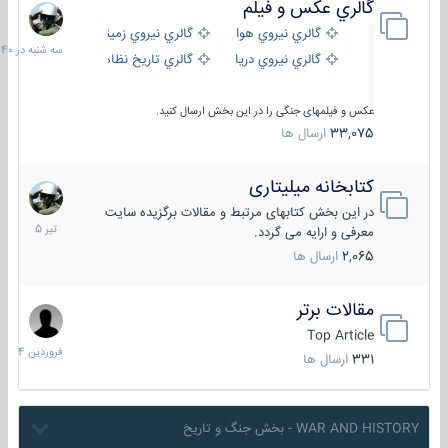
گالري عكس و فيلم
سه
شنبه
گالري نيروي هوايي
گالري نيروي زميني
در
گالري نيروي دريايي
گالري تاریخ نظامی
15:40
عکس و فیلمهای جنگی را در این بخش ارسال کنید.
33,075
ارسال ها
کتابخانه میلیتاری
16
تیر
در این بخش کتابهای مرتبط و مقالات برگزیده سایت
1405
معرفی و ارایه می گردد.
2,065
ارسال ها
مقالات برتر
29
فروردین
Top Article
1404
331
ارسال ها
WAR AND HISTORY - بخش جنگ و تاریخ