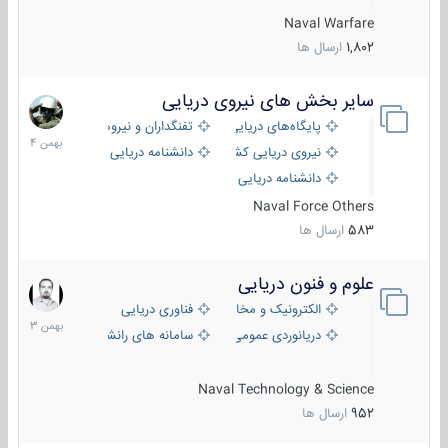
Naval Warfare
1,802
ارسال ها
سایر بخش های نیروی دریایی
22
بهمن
پایگاه‌های دریایی
تفنگداران و نیروهای ویژه‌ی دریایی
1404
نیروی دریایی کشورهای مختلف
دانشنامه دریایی
دانشنامه دریایی کپی
Naval Force Others
583
ارسال ها
علوم و فنون دریایی
6
بهمن
الکترونیک و مخابرات دریایی
فناوری دریایی
1403
دریانوردی عمومی
سامانه های رانشی دریایی
Naval Technology & Science
952
ارسال ها