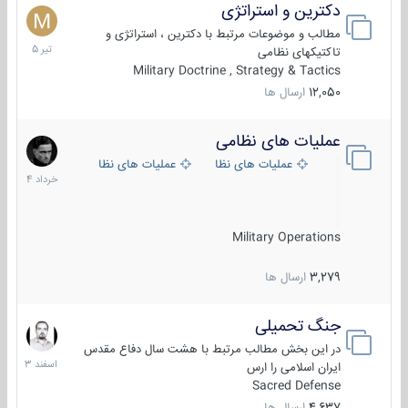
دکترین و استراتژی
27
تیر
مطالب و موضوعات مرتبط با دکترین ، استراتژی و
1405
تاکتیکهای نظامی
Military Doctrine , Strategy & Tactics
12,050
ارسال ها
عملیات های نظامی
5
خرداد
عملیات های نظامی ایران
عملیات های نظامی خارجی
1404
Military Operations
3,279
ارسال ها
جنگ تحمیلی
20
اسفند
در این بخش مطالب مرتبط با هشت سال دفاع مقدس
1403
ایران اسلامی را ارس
Sacred Defense