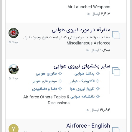
Air Launched Weapons
2,413
ارسال ها
متفرقه در مورد نیروی هوایی
7
مرداد
مطالب مرتبط با موضوعاتی که در لیست فوق وجود ندارد.
1405
Miscellaneous Airforcce
10,208
ارسال ها
سایر بخشهای نیروی هوایی
2
مرداد
پدافند هوایی
فناوری هوایی
1405
الکترونیک هوایی
موتورهای هوایی
تاریخ نیروی هوایی
فضا و فضانوردی
دانشنامه هوایی
Air force Others Topics &
Discussions
19,094
ارسال ها
Airforce - English
15