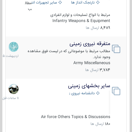
نارنجک انداز ها
سایر تجهیزات انفرادی
مطال
ب
مرتبط با انواع تسلیحات و لوازم انفرادی
Infantry Weapons & Equipment
8,489
ارسال ها
متفرقه نیروی زمینی
27
اردیبهش
مطالب مرتبط با موضوعاتی که در لیست فوق مشاهده
1405
وجود ندارد.
Army Miscellaneous
3,784
ارسال ها
سایر بخشهای زمینی
11
ساعات
دانشنامه نیروی زمینی
قبل
Air force Others Topics & Discussions
180
ارسال ها