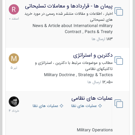
پیمان ها - قراردادها و معاملات تسلیحاتی
7
اسفند
اخبار ، اطلاعات و مقالات منتشر شده رسمی در مورد خرید
1400
های تسیحاتی
News & Article about International military
Contract , Pacts & Treaty
183
ارسال ها
دکترین و استراتژی
27
تیر
مطالب و موضوعات مرتبط با دکترین ، استراتژی و
1405
تاکتیکهای نظامی
Military Doctrine , Strategy & Tactics
12,050
ارسال ها
عملیات های نظامی
5
خرداد
عملیات های نظامی ایران
عملیات های نظامی خارجی
1404
Military Operations