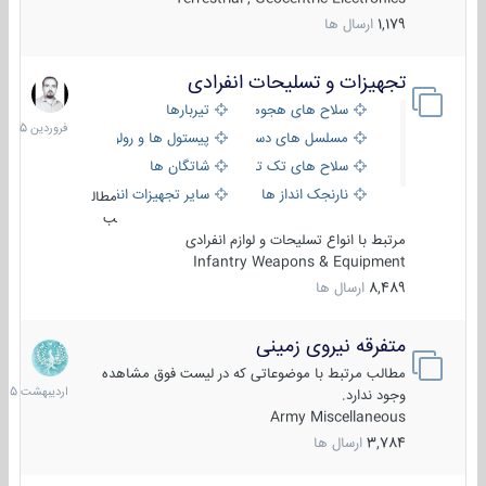
1,179
ارسال ها
تجهیزات و تسلیحات انفرادی
17
فروردین
سلاح های هجومی
تیربارها
1405
مسلسل های دستی
پیستول ها و رولورها
سلاح های تک تیر اندازی
شاتگان ها
نارنجک انداز ها
سایر تجهیزات انفرادی
مطال
ب
مرتبط با انواع تسلیحات و لوازم انفرادی
Infantry Weapons & Equipment
8,489
ارسال ها
متفرقه نیروی زمینی
27
اردیبهش
مطالب مرتبط با موضوعاتی که در لیست فوق مشاهده
1405
وجود ندارد.
Army Miscellaneous
3,784
ارسال ها