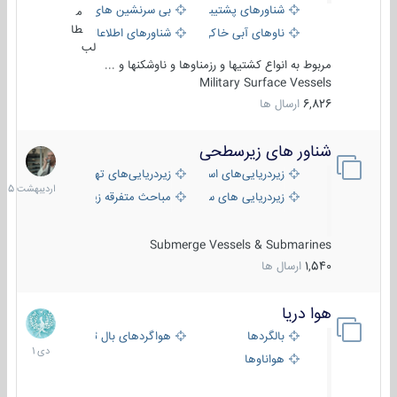
شناورهای پشتیبانی
بی سرنشین های دریایی
م
طا
ناوهای آبی خاکی و نیروبر
شناورهای اطلاعاتی و جاسوسی
لب
مربوط به انواع کشتیها و رزمناوها و ناوشکنها و ...
Military Surface Vessels
6,826
ارسال ها
شناور های زیرسطحی
31
اردیبهش
زیردریایی‌های استراتژیک
زیردریایی‌های تهاجمی
1405
زیردریایی های سبک
مباحث متفرقه زیرسطحی
Submerge Vessels & Submarines
1,540
ارسال ها
هوا دریا
12
دی
بالگردها
هواگردهای بال ثابت
1401
هواناوها