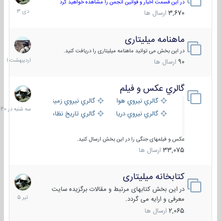
دی
در این قسمت اخبار و قوانین انجمن را مشاهده خواهید کرد
1403
3,670
ارسال ها
ماهنامه میلیتاری
30
اردیبهش
در این بخش می توانید ماهنامه میلیتاری را دریافت کنید.
1401
90
ارسال ها
گالري عكس و فيلم
سه
شنبه
گالري نيروي هوايي
گالري نيروي زميني
در
گالري نيروي دريايي
گالري تاریخ نظامی
15:40
عکس و فیلمهای جنگی را در این بخش ارسال کنید.
33,075
ارسال ها
کتابخانه میلیتاری
16
تیر
در این بخش کتابهای مرتبط و مقالات برگزیده سایت
1405
معرفی و ارایه می گردد.
2,065
ارسال ها