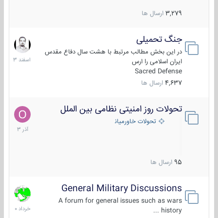
3,279
ارسال ها
جنگ تحمیلی
20
اسفند
در این بخش مطالب مرتبط با هشت سال دفاع مقدس
1403
ایران اسلامی را ارس
Sacred Defense
4,637
ارسال ها
تحولات روز امنیتی نظامی بین الملل
21
آذر
تحولات خاورمیانه
1403
95
ارسال ها
General Military Discussions
10
خرداد
A forum for general issues such as wars
1400
history ...