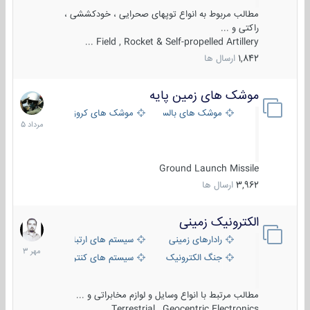
مطالب مربوط به انواع توپهای صحرایی ، خودکششی ،
راکتی و ...
Field , Rocket & Self-propelled Artillery ...
1,842
ارسال ها
موشک های زمین پایه
2
مرداد
موشک های بالستیک
موشک های کروز
1405
Ground Launch Missile
3,962
ارسال ها
الکترونیک زمینی
1
مهر
رادارهای زمینی
سیستم های ارتباطی و جمع آوری اطلاع
1403
جنگ الکترونیک
سیستم های کنترل آتش و تجهیزات الکتر
مطالب مرتبط با انواع وسایل و لوازم مخابراتی و ...
Terrestrial , Geocentric Electronics