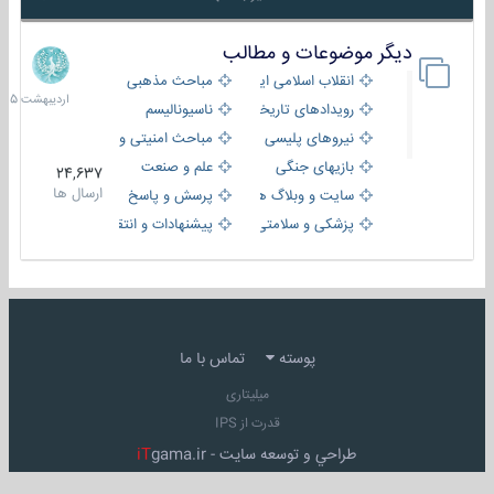
دیگر موضوعات و مطالب
8
اردیبهش
انقلاب اسلامی ایران
مباحث مذهبی
1405
رویدادهای تاریخی و مذهبی
ناسیونالیسم
نیروهای پلیسی
مباحث امنیتی و اطلاعاتی
بازیهای جنگی
علم و صنعت
24,637
ارسال ها
سایت و وبلاگ ها
پرسش و پاسخ
پزشکی و سلامتی
پیشنهادات و انتقادات
پوسته
تماس با ما
میلیتاری
قدرت از IPS
طراحي و توسعه سايت -
gama.ir
iT