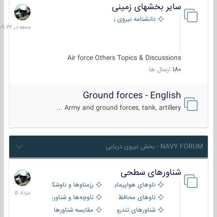
سایر بخشهای زمینی
جمعه
در
دانشنامه نیروی زمینی
09:22
Air force Others Topics & Discussions
180
ارسال ها
Ground forces - English
Army and ground forces, tank, artillery ...
NAVY FORUM - بخش نیروی دریایی
شناورهای سطحی
2
مرداد
ناوهای هواپیمابر و بالگرد بر
رزمناوها و ناوشکن‌ها
1405
ناوهای محافظ
ناوچه‌ها و شناورهای گشتی
شناورهای تندرو
مقایسه شناورها