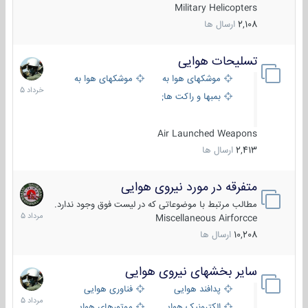
Military Helicopters
2,108
ارسال ها
تسلیحات هوایی
30
خرداد
موشکهای هوا به هوا
موشکهای هوا به سطح
1405
بمبها و راکت های هوایی
Air Launched Weapons
2,413
ارسال ها
متفرقه در مورد نیروی هوایی
7
مرداد
مطالب مرتبط با موضوعاتی که در لیست فوق وجود ندارد.
1405
Miscellaneous Airforcce
10,208
ارسال ها
سایر بخشهای نیروی هوایی
2
مرداد
پدافند هوایی
فناوری هوایی
1405
الکترونیک هوایی
موتورهای هوایی