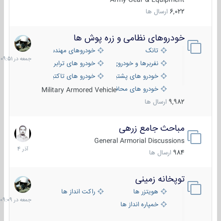
6,022
ارسال ها
خودروهای نظامی و زره پوش ها
جمعه
در
تانک
خودروهای مهندسی
09:51
نفربرها و خودروی های رزمی پیاده نظام
خودرو های ترابری نظامی
خودرو های پشتیبانی آتش ، شناسایی و ضد تانک
خودرو های تاکتیکی نظامی
خودرو های محافظت شده
Military Armored Vehicle
9,982
ارسال ها
مباحث جامع زرهی
7
آذر
General Armorial Discussions
1404
984
ارسال ها
توپخانه زمینی
جمعه
در
هویتزر ها
راکت انداز ها
09:09
خمپاره انداز ها