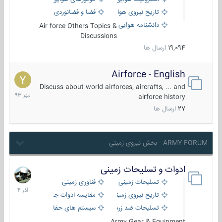
تاریخ نیروی هوایی
فضا و فضانوردی
دانشنامه هوایی
Air force Others Topics &
Discussions
19,094
ارسال ها
Airforce - English
15
مهر
Discuss about world airforces, aircrafts, ... and
1393
airforce history
27
ارسال ها
ARMY FORUM - بخش نیروی زمینی
ادوات و تسلیحات زمینی
21
آذر
تسلیحات زمینی
فناوری زمینی
1404
تاریخ نیروی زمینی
مقایسه ادوات جنگی
تسلیحات ضد زره
سیستم های حفاظت فعال
Army Gear & Equipment