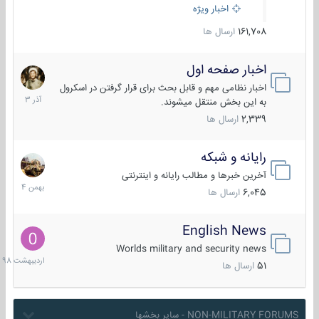
اخبار ویژه
161,708
ارسال ها
اخبار صفحه اول
7
آذر
اخبار نظامی مهم و قابل بحث برای قرار گرفتن در اسکرول
1403
به این بخش منتقل میشوند.
2,339
ارسال ها
رایانه و شبکه
30
بهمن
آخرین خبرها و مطالب رایانه و اینترنتی
1404
6,045
ارسال ها
English News
10
اردیبهش
Worlds military and security news
1398
51
ارسال ها
NON-MILITARY FORUMS - سایر بخشها