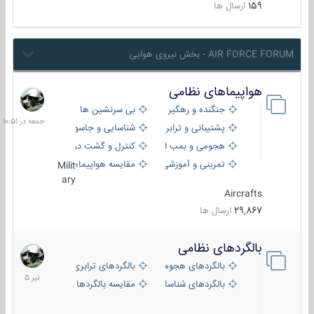
159
ارسال ها
AIR FORCE FORUM - بخش نیروی هوایی
هواپیماهای نظامی
جمعه
در
جنگنده و رهگیر
بی سرنشین ها
10:51
پشتیبانی و ترابری
شناسایی و جاسوسی
هجومی و بمب افکن
کنترل و گشت دریایی
تمرینی و آموزشی
مقایسه هواپیماها
Milit
ary
Aircrafts
29,867
ارسال ها
بالگردهای نظامی
22
تیر
بالگردهای هجومی
بالگردهای ترابری
1405
بالگردهای شناسایی
مقایسه بالگردها