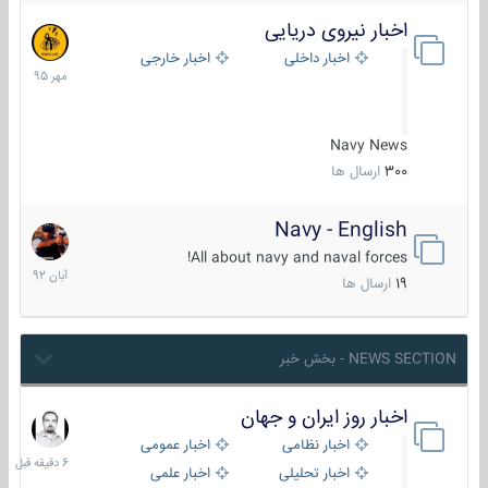
اخبار نیروی دریایی
27
مهر
اخبار داخلی
اخبار خارجی
1395
Navy News
300
ارسال ها
Navy - English
22
آبان
All about navy and naval forces!
1392
19
ارسال ها
NEWS SECTION - بخش خبر
اخبار روز ایران و جهان
6
دقیقه
اخبار نظامی
اخبار عمومی
قبل
اخبار تحلیلی
اخبار علمی