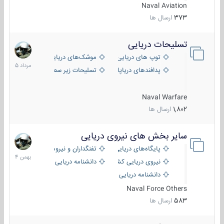
Naval Aviation
373
ارسال ها
تسلیحات دریایی
2
مرداد
توپ های دریایی
موشک‌های دریایی
1405
پدافندهای دریاپایه
تسلیحات زیر سطحی
Naval Warfare
1,802
ارسال ها
سایر بخش های نیروی دریایی
22
بهمن
پایگاه‌های دریایی
تفنگداران و نیروهای ویژه‌ی دریایی
1404
نیروی دریایی کشورهای مختلف
دانشنامه دریایی
دانشنامه دریایی کپی
Naval Force Others
583
ارسال ها