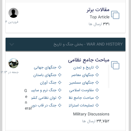
مقالات برتر
29
فروردین
Top Article
1404
331
ارسال ها
WAR AND HISTORY - بخش جنگ و تاریخ
مباحث جامع نظامی
جمعه
در
تاریخ و تمدن
جنگهای جهانی
12:13
جنگهای معاصر
جنگهای باستان
جنگهای مسلمین
جنگ آوران
مقاومت اسلامی
جنگ نرم و سایبری
G
e
مباحث جامع نظامی
توان نظامی کشورها
n
تسلیحات استراتژیک
جنگ در قاب دوربین
eral
Military Discussions
34,752
ارسال ها