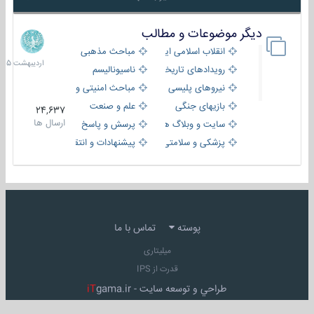
دیگر موضوعات و مطالب
8
اردیبهش
انقلاب اسلامی ایران
مباحث مذهبی
1405
رویدادهای تاریخی و مذهبی
ناسیونالیسم
نیروهای پلیسی
مباحث امنیتی و اطلاعاتی
بازیهای جنگی
علم و صنعت
24,637
ارسال ها
سایت و وبلاگ ها
پرسش و پاسخ
پزشکی و سلامتی
پیشنهادات و انتقادات
پوسته
تماس با ما
میلیتاری
قدرت از IPS
طراحي و توسعه سايت -
gama.ir
iT