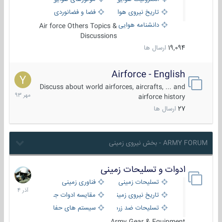
تاریخ نیروی هوایی
فضا و فضانوردی
دانشنامه هوایی
Air force Others Topics &
Discussions
19,094
ارسال ها
Airforce - English
15
مهر
Discuss about world airforces, aircrafts, ... and
1393
airforce history
27
ارسال ها
ARMY FORUM - بخش نیروی زمینی
ادوات و تسلیحات زمینی
21
آذر
تسلیحات زمینی
فناوری زمینی
1404
تاریخ نیروی زمینی
مقایسه ادوات جنگی
تسلیحات ضد زره
سیستم های حفاظت فعال
Army Gear & Equipment