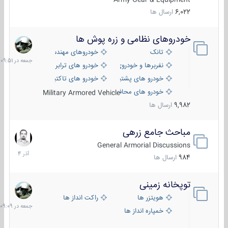
6,022
ارسال ها
خودروهای نظامی و زره پوش ها
جمعه
در
تانک
خودروهای مهندسی
09:51
نفربرها و خودروی های رزمی پیاده نظام
خودرو های ترابری نظامی
خودرو های پشتیبانی آتش ، شناسایی و ضد تانک
خودرو های تاکتیکی نظامی
خودرو های محافظت شده
Military Armored Vehicle
9,982
ارسال ها
مباحث جامع زرهی
7
آذر
General Armorial Discussions
1404
984
ارسال ها
توپخانه زمینی
جمعه
در
هویتزر ها
راکت انداز ها
09:09
خمپاره انداز ها