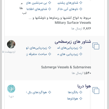
شناورهای پشتیبانی
بی سرنشین های دریایی
م
طا
ناوهای آبی خاکی و نیروبر
شناورهای اطلاعاتی و جاسوسی
لب
مربوط به انواع کشتیها و رزمناوها و ناوشکنها و ...
Military Surface Vessels
6,826
ارسال ها
شناور های زیرسطحی
31
اردیبهش
زیردریایی‌های استراتژیک
زیردریایی‌های تهاجمی
1405
زیردریایی های سبک
مباحث متفرقه زیرسطحی
Submerge Vessels & Submarines
1,540
ارسال ها
هوا دریا
12
دی
بالگردها
هواگردهای بال ثابت
1401
هواناوها