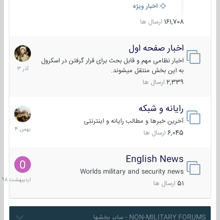
اخبار ویژه
161,708
ارسال ها
اخبار صفحه اول
7
آذر
اخبار نظامی مهم و قابل بحث برای قرار گرفتن در اسکرول
1403
به این بخش منتقل میشوند.
2,339
ارسال ها
رایانه و شبکه
30
بهمن
آخرین خبرها و مطالب رایانه و اینترنتی
1404
6,045
ارسال ها
English News
10
اردیبهش
Worlds military and security news
1398
51
ارسال ها
NON-MILITARY FORUMS - سایر بخشها