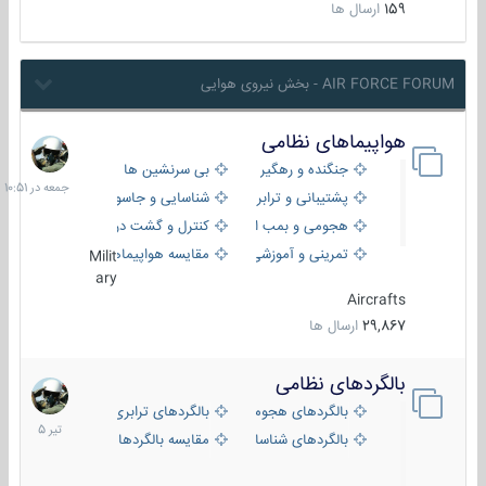
159
ارسال ها
AIR FORCE FORUM - بخش نیروی هوایی
هواپیماهای نظامی
جمعه
در
جنگنده و رهگیر
بی سرنشین ها
10:51
پشتیبانی و ترابری
شناسایی و جاسوسی
هجومی و بمب افکن
کنترل و گشت دریایی
تمرینی و آموزشی
مقایسه هواپیماها
Milit
ary
Aircrafts
29,867
ارسال ها
بالگردهای نظامی
22
تیر
بالگردهای هجومی
بالگردهای ترابری
1405
بالگردهای شناسایی
مقایسه بالگردها