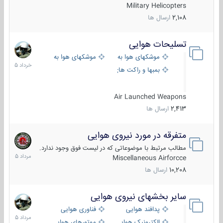
Military Helicopters
2,108
ارسال ها
تسلیحات هوایی
30
خرداد
موشکهای هوا به هوا
موشکهای هوا به سطح
1405
بمبها و راکت های هوایی
Air Launched Weapons
2,413
ارسال ها
متفرقه در مورد نیروی هوایی
7
مرداد
مطالب مرتبط با موضوعاتی که در لیست فوق وجود ندارد.
1405
Miscellaneous Airforcce
10,208
ارسال ها
سایر بخشهای نیروی هوایی
2
مرداد
پدافند هوایی
فناوری هوایی
1405
الکترونیک هوایی
موتورهای هوایی