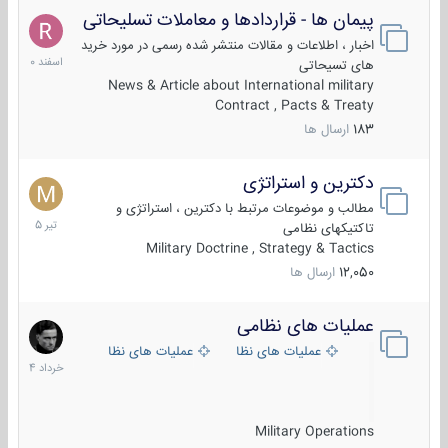
پیمان ها - قراردادها و معاملات تسلیحاتی
7
اسفند
اخبار ، اطلاعات و مقالات منتشر شده رسمی در مورد خرید
1400
های تسیحاتی
News & Article about International military
Contract , Pacts & Treaty
183
ارسال ها
دکترین و استراتژی
27
تیر
مطالب و موضوعات مرتبط با دکترین ، استراتژی و
1405
تاکتیکهای نظامی
Military Doctrine , Strategy & Tactics
12,050
ارسال ها
عملیات های نظامی
5
خرداد
عملیات های نظامی ایران
عملیات های نظامی خارجی
1404
Military Operations