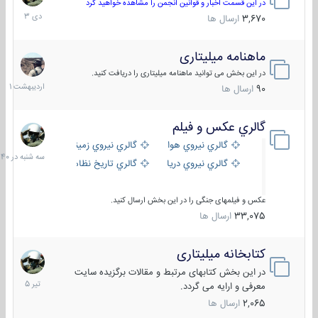
دی
در این قسمت اخبار و قوانین انجمن را مشاهده خواهید کرد
1403
3,670
ارسال ها
ماهنامه میلیتاری
30
اردیبهش
در این بخش می توانید ماهنامه میلیتاری را دریافت کنید.
1401
90
ارسال ها
گالري عكس و فيلم
سه
شنبه
گالري نيروي هوايي
گالري نيروي زميني
در
گالري نيروي دريايي
گالري تاریخ نظامی
15:40
عکس و فیلمهای جنگی را در این بخش ارسال کنید.
33,075
ارسال ها
کتابخانه میلیتاری
16
تیر
در این بخش کتابهای مرتبط و مقالات برگزیده سایت
1405
معرفی و ارایه می گردد.
2,065
ارسال ها