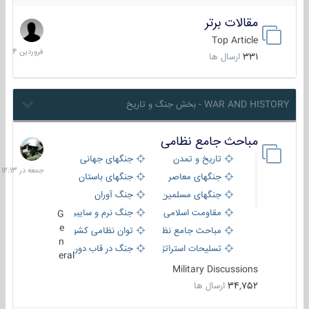
مقالات برتر
29
فروردین
Top Article
1404
331
ارسال ها
WAR AND HISTORY - بخش جنگ و تاریخ
مباحث جامع نظامی
جمعه
در
تاریخ و تمدن
جنگهای جهانی
12:13
جنگهای معاصر
جنگهای باستان
جنگهای مسلمین
جنگ آوران
مقاومت اسلامی
جنگ نرم و سایبری
G
e
مباحث جامع نظامی
توان نظامی کشورها
n
تسلیحات استراتژیک
جنگ در قاب دوربین
eral
Military Discussions
34,752
ارسال ها