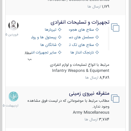
1,179
ارسال ها
تجهیزات و تسلیحات انفرادی
17
فروردین
سلاح های هجومی
تیربارها
1405
مسلسل های دستی
پیستول ها و رولورها
سلاح های تک تیر اندازی
شاتگان ها
نارنجک انداز ها
سایر تجهیزات انفرادی
مطال
ب
مرتبط با انواع تسلیحات و لوازم انفرادی
Infantry Weapons & Equipment
8,489
ارسال ها
متفرقه نیروی زمینی
27
اردیبهش
مطالب مرتبط با موضوعاتی که در لیست فوق مشاهده
1405
وجود ندارد.
Army Miscellaneous
3,784
ارسال ها