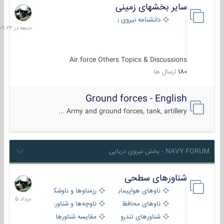
سایر بخشهای زمینی
جمعه
در
دانشنامه نیروی زمینی
09:22
Air force Others Topics & Discussions
180
ارسال ها
Ground forces - English
Army and ground forces, tank, artillery ...
NAVY FORUM - بخش نیروی دریایی
شناورهای سطحی
2
مرداد
ناوهای هواپیمابر و بالگرد بر
رزمناوها و ناوشکن‌ها
1405
ناوهای محافظ
ناوچه‌ها و شناورهای گشتی
شناورهای تندرو
مقایسه شناورها