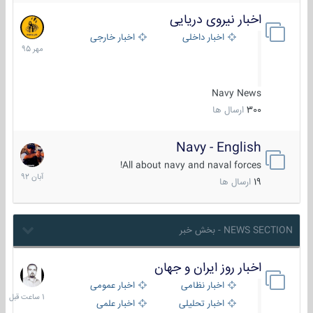
اخبار نیروی دریایی
27
مهر
اخبار داخلی
اخبار خارجی
1395
Navy News
300
ارسال ها
Navy - English
22
آبان
All about navy and naval forces!
1392
19
ارسال ها
NEWS SECTION - بخش خبر
اخبار روز ایران و جهان
1
ساعت
اخبار نظامی
اخبار عمومی
قبل
اخبار تحلیلی
اخبار علمی