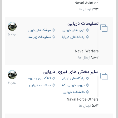
Naval Aviation
373
ارسال ها
تسلیحات دریایی
2
مرداد
توپ های دریایی
موشک‌های دریایی
1405
پدافندهای دریاپایه
تسلیحات زیر سطحی
Naval Warfare
1,802
ارسال ها
سایر بخش های نیروی دریایی
22
بهمن
پایگاه‌های دریایی
تفنگداران و نیروهای ویژه‌ی دریایی
1404
نیروی دریایی کشورهای مختلف
دانشنامه دریایی
دانشنامه دریایی کپی
Naval Force Others
583
ارسال ها