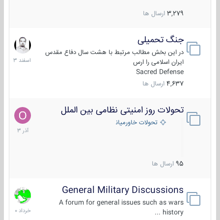
3,279
ارسال ها
جنگ تحمیلی
20
اسفند
در این بخش مطالب مرتبط با هشت سال دفاع مقدس
1403
ایران اسلامی را ارس
Sacred Defense
4,637
ارسال ها
تحولات روز امنیتی نظامی بین الملل
21
آذر
تحولات خاورمیانه
1403
95
ارسال ها
General Military Discussions
10
خرداد
A forum for general issues such as wars
1400
history ...