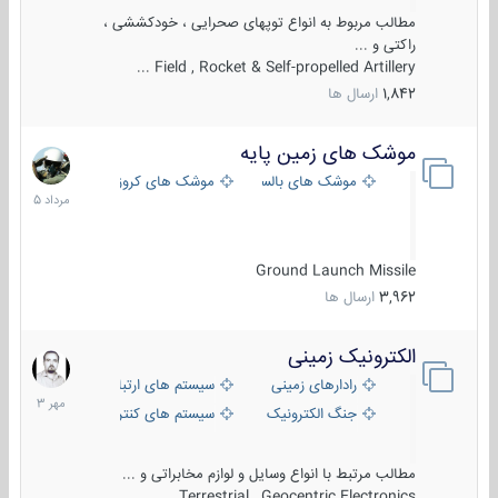
مطالب مربوط به انواع توپهای صحرایی ، خودکششی ،
راکتی و ...
Field , Rocket & Self-propelled Artillery ...
1,842
ارسال ها
موشک های زمین پایه
2
مرداد
موشک های بالستیک
موشک های کروز
1405
Ground Launch Missile
3,962
ارسال ها
الکترونیک زمینی
1
مهر
رادارهای زمینی
سیستم های ارتباطی و جمع آوری اطلاع
1403
جنگ الکترونیک
سیستم های کنترل آتش و تجهیزات الکتر
مطالب مرتبط با انواع وسایل و لوازم مخابراتی و ...
Terrestrial , Geocentric Electronics