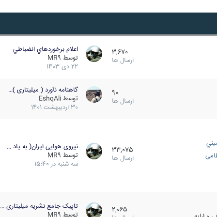
اعلام برخوردهاي انضباطي
3,670
توسط
MR9
ارسال ها
22 دی 1403
گاهنامه نآورد ( میلیتاری )…
90
توسط
EshqAli
ارسال ها
30 اردیبهشت 1401
يني
نیروی هوایی ایران( به یاد …
33,075
توسط
MR9
ظامی
ارسال ها
سه شنبه در 15:40
تاپیک جامع نشریه میلیتاری …
2,065
توسط
MR9
 و ارایه