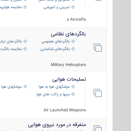
تمرینی و آموزشی
مقایسه هواپیم
y Aircrafts
بالگردهای نظامی
بالگردهای هجومی
بالگردهای تراب
بالگردهای شناسایی
مقایسه بالگرده
Military Helicopters
تسلیحات هوایی
موشکهای هوا به هوا
موشکهای هوا 
بمبها و راکت های هوایی
Air Launched Weapons
متفرقه در مورد نیروی هوایی