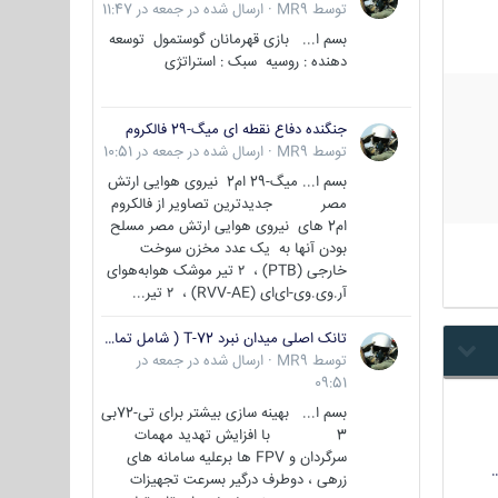
توسط
MR9
·
ارسال شده در
جمعه در 11:47
بسم ا... بازی قهرمانان گوستمول توسعه
دهنده : روسیه سبک : استراتژی
جنگنده دفاع نقطه ای میگ-29 فالکروم
توسط
MR9
·
ارسال شده در
جمعه در 10:51
بسم ا... میگ-29 ام2 نیروی هوایی ارتش
مصر جدیدترین تصاویر از فالکروم
ام2 های نیروی هوایی ارتش مصر مسلح
بودن آنها به یک عدد مخزن سوخت
خارجی (PTB) ، ۲ تیر موشک هوابه‌هوای
آر.وی.وی-ای‌ای (RVV-AE) ، ۲ تیر...
تانک اصلی میدان نبرد T-72 ( شامل تمامی گونه ها )
توسط
MR9
·
ارسال شده در
جمعه در
09:51
بسم ا... بهینه سازی بیشتر برای تی-72بی
3 با افزایش تهدید مهمات
سرگردان و FPV ها برعلیه سامانه های
زرهی ، دوطرف درگیر بسرعت تجهیزات