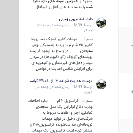
موجود و همچنین نمونه های تازه تولید
شده را به سامانه های فعال و غیرفعال...
دانشنامه نیروی زمینی
توسط
MR9
·
ارسال شده در
جمعه در
09:22
بسم ا... مهمات کالیبر کوچک ضد پهپاد
کالیبر ۵.۴۵ م.م با پرتابه پلاستیکی چاپ
سه‌بعدی در پاسخ به تهدید فزاینده
پهپادهای کوچک (کوادکوپترها) در میدان
نبرد، راه‌حل‌های غیرمتداول و کم‌هزینه‌ای
برای افزایش شانس اصابت در فواصل...
مهمات هدایت شونده 3. او.اف.39 کراسنوپل/بصیر( Krasnopol 3OF39 )
توسط
MR9
·
ارسال شده در
جمعه در
…
09:09
بسم ا.. کراسنوپل 2 ام اداره اطلاعات
وزارت دفاع اوکراین یک مدل سه‌بعدی
تعاملی، اجزا و اطلاعات مربوط به
شرکت‌های دخیل در تولید مهمات
توپخانه‌ای هدایت‌شونده کراسنوپول-ام۲ را
منتشر کرده است.کراسنوپول یک مهمات...