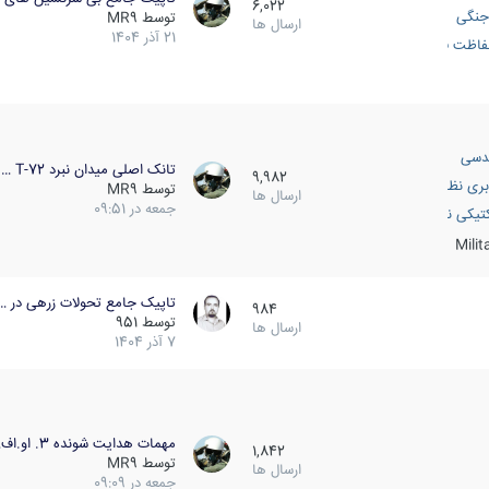
6,022
جنگی
توسط
MR9
ارسال ها
21 آذر 1404
اظت فعال
دسی
تانک اصلی میدان نبرد T-72 …
9,982
بری نظامی
توسط
MR9
ارسال ها
جمعه در 09:51
انک
تیکی نظامی
Mili
تاپیک جامع تحولات زرهی در …
984
توسط
951
ارسال ها
7 آذر 1404
مهمات هدایت شونده 3. او.اف…
1,842
توسط
MR9
ارسال ها
جمعه در 09:09