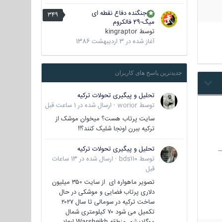
جنگنده دفاع نقطه ای
349
میگ-29 فالکروم
توسط
kingraptor
آغاز شده در
3 اردیبهشت 1386
جدیدترین پاسخ های کاربران
تحلیل و پیگیری تحولات ترکیه
توسط
worior
·
ارسال شده در
1 ساعت قبل
سایت پرتاب هست؟ میخوان موشک از
ترکیه ببرن اونجا شلیک کنند؟!!
…
تحلیل و پیگیری تحولات ترکیه
توسط
bds110
·
ارسال شده در
13 ساعات
قبل
تصویر ماهواره ای از سایت ۳۵۰ میلیون
دلاری پرتاب فضایی و موشکی در حال
ساخت ترکیه در سومالی تا سال ۲۰۲۷
تکمیل می شود ۷۰ کیلومتری شمال
موگادیشو منطقه Warsheikh ابعاد