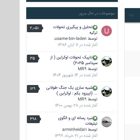
موضوعات در حال مرور
تحلیل و پیگیری تحولات
2,051
ترکیه
توسط
usame-bin-laden
آغاز شده در
7 آبان 1386
تاپیک تحولات اوکراین ( از
35
سپتامبر 2025)
توسط
MR9
آغاز شده در
14 شهریور 1404
شبیه سازی یک جنگ طولانی
129
... (اپیزود یکم : اوکراین )
توسط
MR9
آغاز شده در
28 بهمن 1400
نبرد رسانه ای و الگوی
498
تبلیغات
توسط
arminheidari
آغاز شده در
21 خرداد 1399