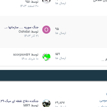
ان اسلامی
توسط
951
ارسال ها
20 اسفند 1403
جنگ سوریه .... سازمانها ،…
95
توسط
Oshida1
ارسال ها
21 آذر 1403
159
توسط
scorpion57
ارسال ها
10 خرداد 1400
A
سوسی
جنگنده دفاع نقطه ای میگ-29…
29,867
توسط
MR9
ریایی
ارسال ها