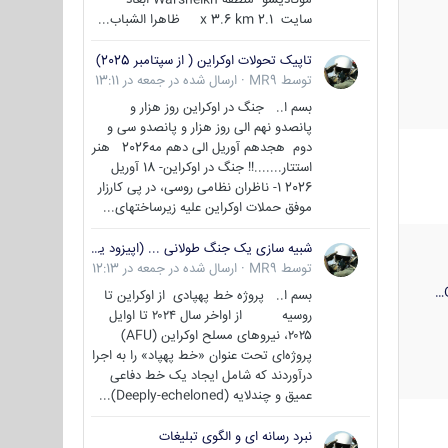
سایت 2.1 x 3.6 km ظاهرا الشباب...
تاپیک تحولات اوکراین ( از سپتامبر 2025)
توسط
MR9
·
ارسال شده در
جمعه در 13:11
بسم ا.. جنگ در اوکراین روز هزار و
پانصدو نهم الی روز هزار و پانصدو سی و
دوم هجدهم آوریل الی دهم مه2026 هنر
استتار.......!! جنگ در اوکراین- 18 آوریل
2026 1- ناظران نظامی روسی، در پی کارزار
موفق حملات اوکراین علیه زیرساختهای...
شبیه سازی یک جنگ طولانی ... (اپیزود یکم : اوکراین )
توسط
MR9
·
ارسال شده در
جمعه در 12:13
بسم ا.. پروژه خط پهپادی از اوکراین تا
روسیه از اواخر سال ۲۰۲۴ تا اوایل
۲۰۲۵، نیروهای مسلح اوکراین (AFU)
پروژه‌ای تحت عنوان «خط پهپاد» را به اجرا
درآوردند که شامل ایجاد یک خط دفاعی
عمیق و چندلایه (Deeply-echeloned)...
نبرد رسانه ای و الگوی تبلیغات