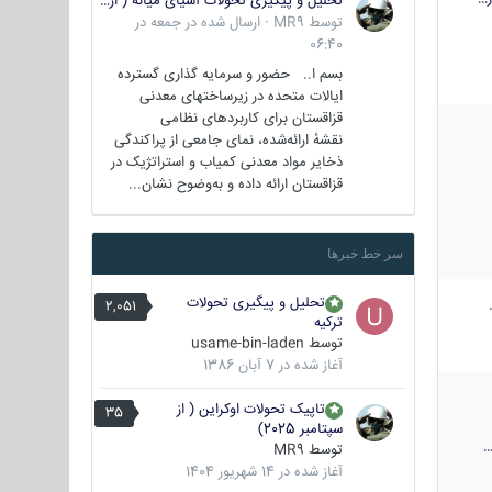
تحلیل و پیگیری تحولات آسیای میانه ( ازبکستان، تاجیکستان، ترکمنستان، قزاقستان و قرقیزستان )
توسط
MR9
·
ارسال شده در
جمعه در
06:40
بسم ا.. حضور و سرمایه گذاری گسترده
ایالات متحده در زیرساختهای معدنی
قزاقستان برای کاربردهای نظامی
نقشهٔ ارائه‌شده، نمای جامعی از پراکندگی
ذخایر مواد معدنی کمیاب و استراتژیک در
قزاقستان ارائه داده و به‌وضوح نشان...
سر خط خبرها
تحلیل و پیگیری تحولات
2,051
ترکیه
توسط
usame-bin-laden
آغاز شده در
7 آبان 1386
تاپیک تحولات اوکراین ( از
35
سپتامبر 2025)
توسط
MR9
آغاز شده در
14 شهریور 1404