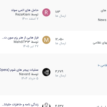
حامل های اتمی سوئد
 های
183
توسط
RezaKiani
ارسال ها
7 اسفند 1400
News &
فراز هایی از هنر رزم سون ت…
12,050
توسط
MahdiT313
کهای نظامی
ارسال ها
27 تیر 1405
ظامی خارجی
عملیات پیجر های شوم (Opera…
3,279
توسط
Navard
ارسال ها
5 خرداد 1404
زندگی نامه و خاطرات خلبانا…
4,637