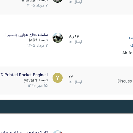
توسط
shafaghi
ارسال ها
7 مرداد 1405
سامانه دفاع هوایی پانسیر ا…
یی
19,094
توسط
MR9
ارسال ها
ی
2 مرداد 1405
Air f
D Printed Rocket Engine I…
27
توسط
yavarrr
Discuss 
ارسال ها
15 مهر 1393
تاپیک جامع بی سرنشین های ز