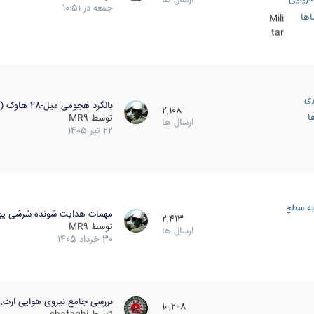
جمعه در 10:51
اها
Mili
tar
ری
بالگرد هجومی میل-28 هاوک (…
2,108
ا
توسط
MR9
ارسال ها
22 تیر 1405
به سطح
مهمات هدایت شونده سُرشی یو
2,413
توسط
MR9
ارسال ها
30 خرداد 1405
بررسی جامع نیروی هوایی ارت…
10,208