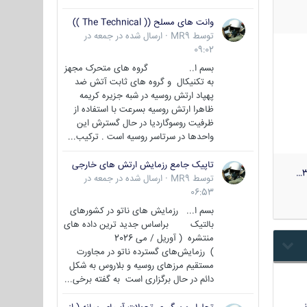
وانت های مسلح (( The Technical ))
توسط
MR9
·
ارسال شده در
جمعه در
09:02
بسم ا.. گروه های متحرک مجهز
به تکنیکال و گروه های ثابت آتش ضد
پهپاد ارتش روسیه در شبه جزیره کریمه
ظاهرا ارتش روسیه بسرعت با استفاده از
ظرفیت روسوگاردیا در حال گسترش این
واحدها در سرتاسر روسیه است . ترکیب...
تاپیک جامع رزمایش ارتش های خارجی
3
توسط
MR9
·
ارسال شده در
جمعه در
06:53
بسم ا... رزمایش های ناتو در کشورهای
بالتیک براساس جدید ترین داده های
منتشره ( آوریل / می 2026
) رزمایش‌های گسترده ناتو در مجاورت
مستقیم مرزهای روسیه و بلاروس به شکل
دائم در حال برگزاری است به گفته برخی...
…