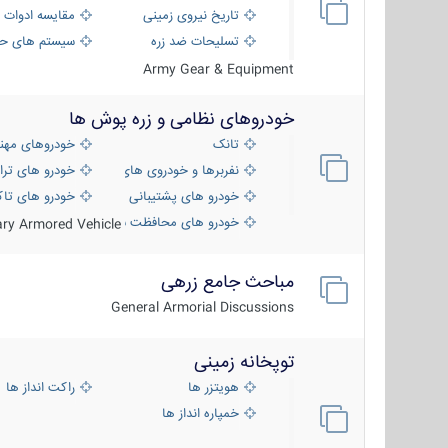
تاریخ نیروی زمینی
مقایسه ادوات 
تسلیحات ضد زره
سیستم های حف
Army Gear & Equipment
خودروهای نظامی و زره پوش ها
تانک
خودروهای مهن
نفربرها و خودروی های رزمی پیاده نظام
خودرو های ترا
خودرو های پشتیبانی آتش ، شناسایی و ضد ت
خودرو های تاک
خودرو های محافظت شده
tary Armored Vehicle
مباحث جامع زرهی
General Armorial Discussions
توپخانه زمینی
هویتزر ها
راکت انداز ها
خمپاره انداز ها