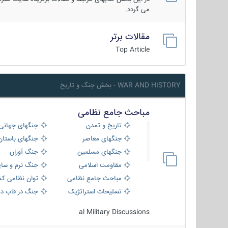
می گردد.
مقالات برتر
Top Article
WAR AND HISTORY - بخش جنگ و تاریخ
مباحث جامع نظامی
تاریخ و تمدن
جنگهای جهانی
جنگهای معاصر
جنگهای باستان
جنگهای مسلمین
جنگ آوران
مقاومت اسلامی
جنگ نرم و سای
مباحث جامع نظامی
توان نظامی کش
تسلیحات استراتژیک
جنگ در قاب دو
al Military Discussions