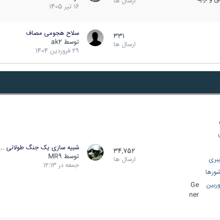
ارسال ها
16 تیر 1405
سلاح هجومی مصاف
331
توسط
ak2
ارسال ها
29 فروردین 1404
شبیه سازی یک جنگ طولانی ..
34,752
توسط
MR9
بری
ارسال ها
جمعه در 12:13
ورها
ربین
Ge
ner