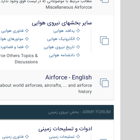
مطالب مرتبط با موضوعاتی که در لیست فوق وجود ندارد.
Miscellaneous Airforcce
سایر بخشهای نیروی هوایی
پدافند هوایی
فناوری هوایی
الکترونیک هوایی
موتورهای هوا
تاریخ نیروی هوایی
فضا و فضانورد
دانشنامه هوایی
orce Others Topics &
Discussions
Airforce - English
about world airforces, aircrafts, ... and airforce
history
ARMY FORUM - بخش نیروی زمینی
ادوات و تسلیحات زمینی
تسلیحات زمینی
فناوری زمینی