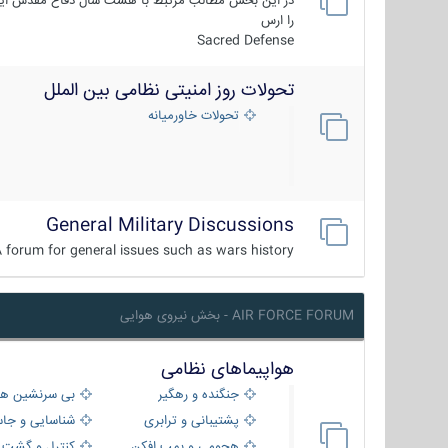
در این بخش مطالب مرتبط با هشت سال دفاع مقدس ایر
را ارس
Sacred Defense
تحولات روز امنیتی نظامی بین الملل
تحولات خاورمیانه
General Military Discussions
 forum for general issues such as wars history ...
AIR FORCE FORUM - بخش نیروی هوایی
هواپیماهای نظامی
جنگنده و رهگیر
بی سرنشین ها
پشتیبانی و ترابری
شناسایی و جا
هجومی و بمب افکن
کنترل و گشت د