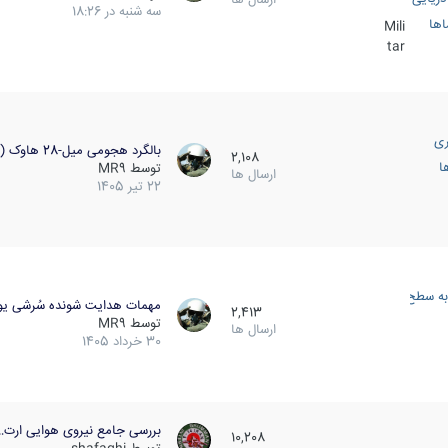
سه شنبه در 18:26
اها
Mili
tar
ری
بالگرد هجومی میل-28 هاوک (…
2,108
ا
توسط
MR9
ارسال ها
22 تیر 1405
به سطح
مهمات هدایت شونده سُرشی یو
2,413
توسط
MR9
ارسال ها
30 خرداد 1405
بررسی جامع نیروی هوایی ارت…
10,208