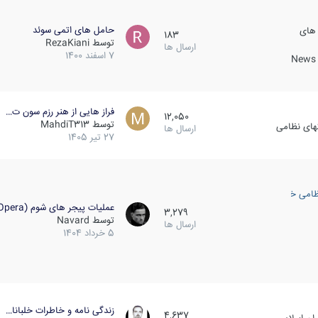
حامل های اتمی سوئد
 های
183
توسط
RezaKiani
ارسال ها
7 اسفند 1400
News &
فراز هایی از هنر رزم سون ت…
12,050
توسط
MahdiT313
کهای نظامی
ارسال ها
27 تیر 1405
ظامی خارجی
عملیات پیجر های شوم (Opera…
3,279
توسط
Navard
ارسال ها
5 خرداد 1404
زندگی نامه و خاطرات خلبانا…
4,637