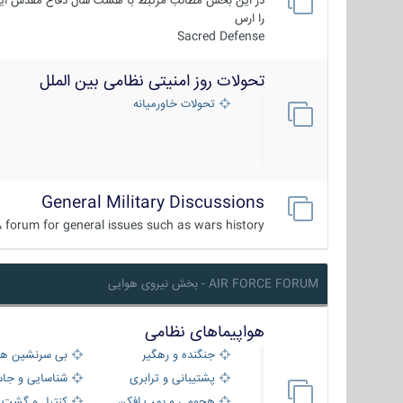
در این بخش مطالب مرتبط با هشت سال دفاع مقدس ایر
را ارس
Sacred Defense
تحولات روز امنیتی نظامی بین الملل
تحولات خاورمیانه
General Military Discussions
 forum for general issues such as wars history ...
AIR FORCE FORUM - بخش نیروی هوایی
هواپیماهای نظامی
جنگنده و رهگیر
بی سرنشین ها
پشتیبانی و ترابری
شناسایی و جا
هجومی و بمب افکن
کنترل و گشت د