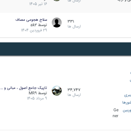
ارسال ها
16 تیر 1405
سلاح هجومی مصاف
331
توسط
ak2
ارسال ها
29 فروردین 1404
تاپیک جامع اصول ، مبانی و …
34,747
توسط
MR9
بری
ارسال ها
9 مرداد 1405
ورها
ربین
Ge
ner