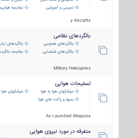
تمرینی و آموزشی
مقایسه هواپیم
y Aircrafts
بالگردهای نظامی
بالگردهای هجومی
بالگردهای تراب
بالگردهای شناسایی
مقایسه بالگرده
Military Helicopters
تسلیحات هوایی
موشکهای هوا به هوا
موشکهای هوا 
بمبها و راکت های هوایی
Air Launched Weapons
متفرقه در مورد نیروی هوایی