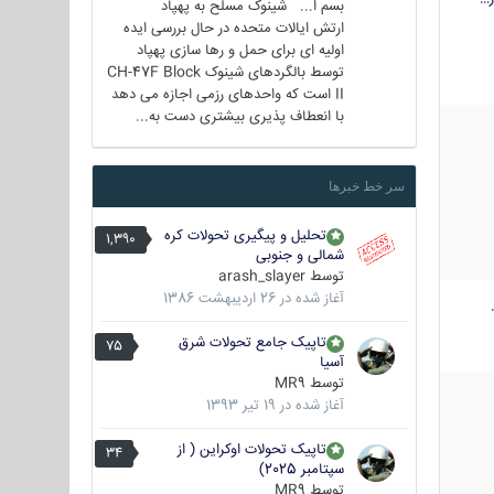
بسم ا... شینوک مسلح به پهپاد
ارتش ایالات متحده در حال بررسی ایده
اولیه ای برای حمل و رها سازی پهپاد
توسط بالگردهای شینوک CH-47F Block
II است که واحدهای رزمی اجازه می دهد
با انعطاف پذیری بیشتری دست به...
سر خط خبرها
تحلیل و پیگیری تحولات کره
1,390
شمالی و جنوبی
توسط
arash_slayer
آغاز شده در
26 اردیبهشت 1386
تاپیک جامع تحولات شرق
75
آسیا
توسط
MR9
آغاز شده در
19 تیر 1393
تاپیک تحولات اوکراین ( از
34
سپتامبر 2025)
توسط
MR9