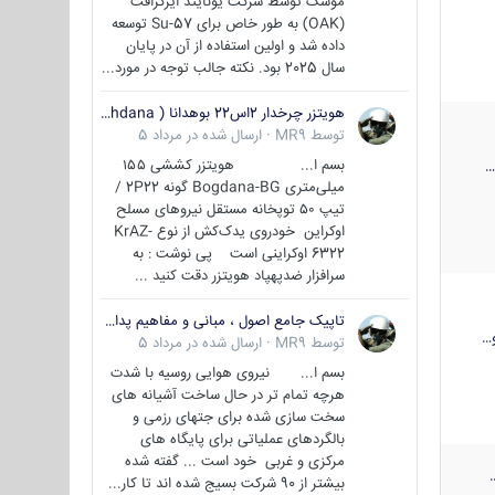
موشک توسط شرکت یونایتد ایرکرافت
(OAK) به طور خاص برای Su-57 توسعه
داده شد و اولین استفاده از آن در پایان
سال 2025 بود. نکته جالب توجه در مورد...
هویتزر چرخدار 2اس22 بوهدانا ( wheeled howitzer 2S22 Bohdana )
توسط
MR9
·
ارسال شده در
مرداد 5
بسم ا... هویتزر کششی ۱۵۵
میلی‌متری Bogdana-BG گونه 2P22 /
تیپ ۵۰ توپخانه مستقل نیروهای مسلح
اوکراین خودروی یدک‌کش از نوع KrAZ-
6322 اوکراینی است پی نوشت : به
سرافزار ضدپهپاد هویتزر دقت کنید ...
تاپیک جامع اصول ، مبانی و مفاهیم پدافند غیر عامل
…
توسط
MR9
·
ارسال شده در
مرداد 5
بسم ا... نیروی هوایی روسیه با شدت
هرچه تمام تر در حال ساخت آشیانه های
سخت سازی شده برای جتهای رزمی و
بالگردهای عملیاتی برای پایگاه های
مرکزی و غربی خود است ... گفته شده
بیشتر از 90 شرکت بسیج شده اند تا کار...