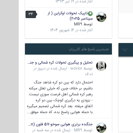
آغاز شده در
19 تیر 1393
تاپیک تحولات اوکراین ( از
34
سپتامبر 2025)
توسط
MR9
آغاز شده در
14 شهریور 1404
جدیدترین پاسخ های کاربران
تحلیل و پیگیری تحولات کره شمالی و جنوبی
توسط
worior
·
ارسال شده در
دیروز در
06:01
احتمال دارد که بین دو کره شاهد جنگ
باشیم، بر خلاف چین که خیلی تعلل میکنه
رهبر کره شمالی اهل فرصت سوزی نیست:
- بزودی یه درگیری کوچک بین دو کره
اتفاق میفته. بعد کره شمالی تصمیم میگیره
با حمله هوایی پاسخ بده، که حمله موفق...
جنگنده برتری هوایی سوخو-57 فلون (Su-57/Felon)
توسط
MR9
·
ارسال شده در
سه شنبه در