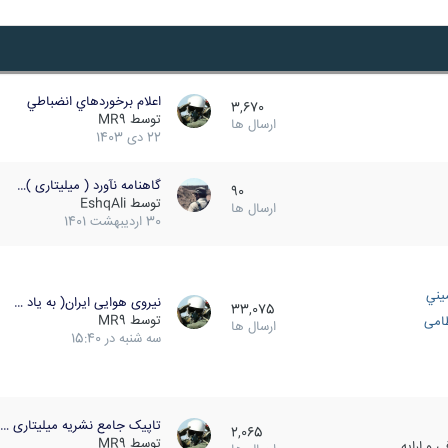
اعلام برخوردهاي انضباطي
3,670
توسط
MR9
ارسال ها
22 دی 1403
گاهنامه نآورد ( میلیتاری )…
90
توسط
EshqAli
ارسال ها
30 اردیبهشت 1401
يني
نیروی هوایی ایران( به یاد …
33,075
توسط
MR9
ظامی
ارسال ها
سه شنبه در 15:40
تاپیک جامع نشریه میلیتاری …
2,065
توسط
MR9
 و ارایه