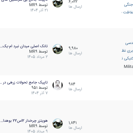
6,022
جنگی
توسط
MR9
ارسال ها
21 آذر 1404
اظت فعال
دسی
تانک اصلی میدان نبرد ام-یک…
9,980
بری نظامی
توسط
MR9
ارسال ها
2 مرداد 1405
انک
تیکی نظامی
Mili
تاپیک جامع تحولات زرهی در …
984
توسط
951
ارسال ها
7 آذر 1404
هویتزر چرخدار 2اس22 بوهدا…
1,841
توسط
MR9
ارسال ها
9 مرداد 1405