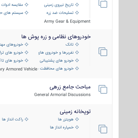
تاریخ نیروی زمینی
مقایسه ادوات 
تسلیحات ضد زره
سیستم های حف
Army Gear & Equipment
خودروهای نظامی و زره پوش ها
تانک
خودروهای مهن
نفربرها و خودروی های رزمی پیاده نظام
خودرو های ترا
خودرو های پشتیبانی آتش ، شناسایی و ضد ت
خودرو های تاک
خودرو های محافظت شده
tary Armored Vehicle
مباحث جامع زرهی
General Armorial Discussions
توپخانه زمینی
هویتزر ها
راکت انداز ها
خمپاره انداز ها