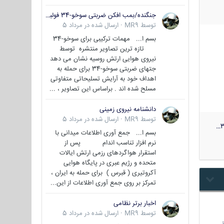
جنگنده/بمب افکن ضربتی سوخو-34 فولبک ( Sukhoi Su-34/Fullback)
توسط
MR9
·
ارسال شده در
مرداد 5
بسم ا... مهمات ترکیبی برای سوخو-34
تازه ترین تصاویر منتشره توسط
نیروی هوایی ارتش روسیه نشان می دهد
جتهای ضربتی سوخو-34 برای حمله به
اهداف خود به آرایش تسلیحاتی متفاوتی
مسلح شده اند . براساس این تصاویر ، ...
دانشنامه نیروی زمینی
توسط
MR9
·
ارسال شده در
مرداد 5
3
بسم ا... جمع آوری اطلاعات میدانی با
نرم افزار تناسب اندام پس از
استقرار هواگردهای رزمی ارتش ایالات
متحده و رژیم عبری در پایگاه هوایی
آکروتیری ( قبرس ) برای حمله به ایران ،
تمرکز بر روی جمع آوری اطلاعات از این...
اخبار برتر نظامی
توسط
MR9
·
ارسال شده در
مرداد 5
…