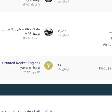
توسط
shafaghi
ارسال ها
7 مرداد 1405
سامانه دفاع هوایی پانسیر ا…
یی
19,094
توسط
MR9
ارسال ها
ی
2 مرداد 1405
Air f
D Printed Rocket Engine I…
27
توسط
yavarrr
Discuss 
ارسال ها
15 مهر 1393
تاپیک جامع بی سرنشین های ز