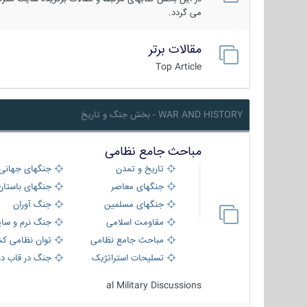
می گردد.
مقالات برتر
Top Article
WAR AND HISTORY - بخش جنگ و تاریخ
مباحث جامع نظامی
تاریخ و تمدن
جنگهای جهانی
جنگهای معاصر
جنگهای باستان
جنگهای مسلمین
جنگ آوران
مقاومت اسلامی
جنگ نرم و سای
مباحث جامع نظامی
توان نظامی کش
تسلیحات استراتژیک
جنگ در قاب دو
al Military Discussions