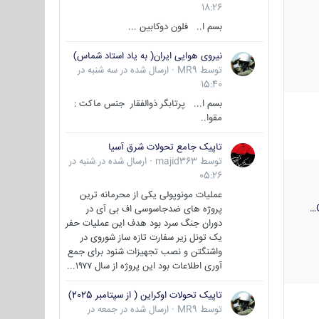
18:26
بسم ا.. فلون دوکابین ...
نیروی هوایی ایران( به یاد استاد شماس)
توسط
MR9
·
ارسال شده در
سه شنبه در
15:40
بسم ا... پرتابگر ذوالفقار جنس ماکت :
مقوا..
تاپیک جامع تحولات شرق آسیا
توسط
majid363
·
ارسال شده در
شنبه در
05:26
عملیات مونوپولی یکی از محرمانه ترین
پروژه های ضدجاسوسی اف بی آی در
دوران جنگ سرد بود هدف این عملیات حفر
یک تونل زیر سفارت تازه ساز شوروی در
واشنگتن و نصب تجهیزات شنود برای جمع
آوری اطلاعات بود این پروژه از سال ۱۹۷۷...
تاپیک تحولات اوکراین ( از سپتامبر 2025)
توسط
MR9
·
ارسال شده در
جمعه در