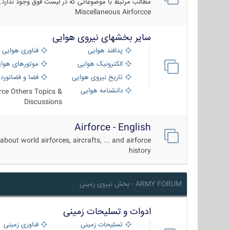
مطالب مرتبط با موضوعاتی که در لیست فوق وجود ندارد.
Miscellaneous Airforcce
سایر بخشهای نیروی هوایی
پدافند هوایی
فناوری هوایی
الکترونیک هوایی
موتورهای هوا
تاریخ نیروی هوایی
فضا و فضانورد
دانشنامه هوایی
orce Others Topics &
Discussions
Airforce - English
about world airforces, aircrafts, ... and airforce
history
ARMY FORUM - بخش نیروی زمینی
ادوات و تسلیحات زمینی
تسلیحات زمینی
فناوری زمینی