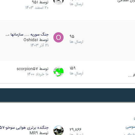
ان اسلامی
توسط
951
ارسال ها
20 اسفند 1403
جنگ سوریه .... سازمانها ،…
95
توسط
Oshida1
ارسال ها
21 آذر 1403
159
توسط
scorpion57
ارسال ها
10 خرداد 1400
A
سوسی
جنگنده برتری هوایی سوخو-57…
29,866
توسط
MR9
ریایی
ارسال ها