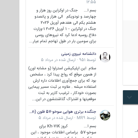
12:55
بسم ا... جنگ در اوکراین روز هزار و
چهارصد و نودویکم الی هزار و پانصدو
هشتم یکم الی هفدهم آوریل 2026
جنگ در اوکراین – 1 آوریل 2026 1-وزارت
دفاع روسیه ادعا کرد که نیروهای روسی
برای سومین بار در طول تهاجم تمام عیار...
دانشنامه نیروی زمینی
توسط
951
·
ارسال شده در
مرداد 5
سلام این اپلیکیشن استراوا (و مشابه اون)
از همون موقع که رواج پیدا کرد ، مشخص
بود که برای جمع‌آوری اطلاعات داره ارش
استفاده میشه . علاوه بر ثبت مسیر پیمایی
بصورت خودکار ، ترغیب کاربر به ثبت
موقعیتها و اشتراک‌ گذاشتنشون در این...
جنگنده برتری هوایی سوخو-57 فلون (Su-57/Felon)
توسط
MR9
·
ارسال شده در
مرداد 5
بسم ا... کروز Kh-71K برای
سوخو-57 براساس اطلاعات موجود ، این