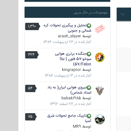
موضوعات در حال مرور
تحلیل و پیگیری تحولات کره
1,390
شمالی و جنوبی
توسط
arash_slayer
آغاز شده در
26 اردیبهشت 1386
جنگنده برتری هوایی
324
سوخو-57 فلون (Su-
57/Felon)
توسط
kingraptor
آغاز شده در
3 اردیبهشت 1386
نیروی هوایی ایران( به یاد
54
استاد شماس)
توسط
babak1985
آغاز شده در
27 اسفند 1392
تاپیک جامع تحولات شرق
75
آسیا
توسط
MR9