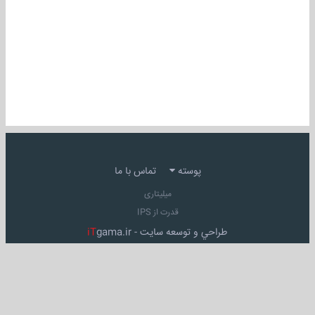
پوسته
تماس با ما
میلیتاری
قدرت از IPS
طراحي و توسعه سايت -
gama.ir
iT