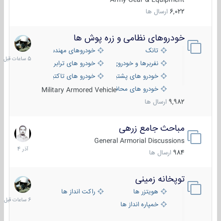
6,022
ارسال ها
خودروهای نظامی و زره پوش ها
5
ساعات
تانک
خودروهای مهندسی
قبل
نفربرها و خودروی های رزمی پیاده نظام
خودرو های ترابری نظامی
خودرو های پشتیبانی آتش ، شناسایی و ضد تانک
خودرو های تاکتیکی نظامی
خودرو های محافظت شده
Military Armored Vehicle
9,982
ارسال ها
مباحث جامع زرهی
7
آذر
General Armorial Discussions
1404
984
ارسال ها
توپخانه زمینی
6
ساعات
هویتزر ها
راکت انداز ها
قبل
خمپاره انداز ها