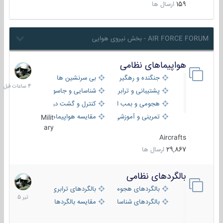
159
ارسال ها
AIR FORCE FORUM - بخش نیروی هوایی
هواپیماهای نظامی
4
ساعات
جنگنده و رهگیر
بی سرنشین ها
قبل
پشتیبانی و ترابری
شناسایی و جاسوسی
هجومی و بمب افکن
کنترل و گشت دریایی
تمرینی و آموزشی
مقایسه هواپیماها
Milit
ary
Aircrafts
29,867
ارسال ها
بالگردهای نظامی
22
تیر
بالگردهای هجومی
بالگردهای ترابری
1405
بالگردهای شناسایی
مقایسه بالگردها