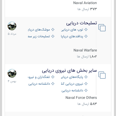
Naval Aviation
373
ارسال ها
تسلیحات دریایی
2
مرداد
توپ های دریایی
موشک‌های دریایی
1405
پدافندهای دریاپایه
تسلیحات زیر سطحی
Naval Warfare
1,802
ارسال ها
سایر بخش های نیروی دریایی
22
بهمن
پایگاه‌های دریایی
تفنگداران و نیروهای ویژه‌ی دریایی
1404
نیروی دریایی کشورهای مختلف
دانشنامه دریایی
دانشنامه دریایی کپی
Naval Force Others
583
ارسال ها