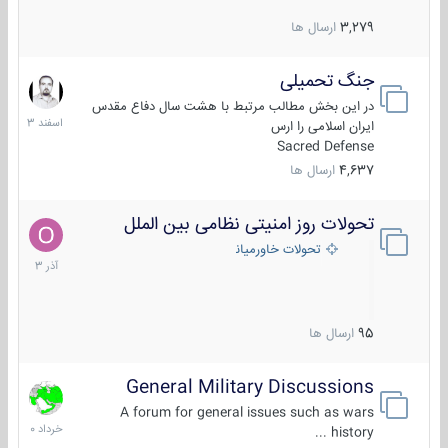
3,279
ارسال ها
جنگ تحمیلی
20
اسفند
در این بخش مطالب مرتبط با هشت سال دفاع مقدس
1403
ایران اسلامی را ارس
Sacred Defense
4,637
ارسال ها
تحولات روز امنیتی نظامی بین الملل
21
آذر
تحولات خاورمیانه
1403
95
ارسال ها
General Military Discussions
10
خرداد
A forum for general issues such as wars
1400
history ...