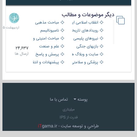
دیگر موضوعات و مطالب
8
اردیبهش
انقلاب اسلامی ایران
مباحث مذهبی
1405
رویدادهای تاریخی و مذهبی
ناسیونالیسم
نیروهای پلیسی
مباحث امنیتی و اطلاعاتی
بازیهای جنگی
علم و صنعت
24,637
ارسال ها
سایت و وبلاگ ها
پرسش و پاسخ
پزشکی و سلامتی
پیشنهادات و انتقادات
پوسته
تماس با ما
میلیتاری
قدرت از IPS
طراحي و توسعه سايت -
gama.ir
iT