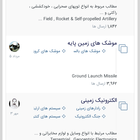
مطالب مربوط به انواع توپهای صحرایی ، خودکششی ،
راکتی و ...
Field , Rocket & Self-propelled Artillery ...
1,842
ارسال ها
موشک های زمین پایه
2
مرداد
موشک های بالستیک
موشک های کروز
1405
Ground Launch Missile
3,962
ارسال ها
الکترونیک زمینی
1
مهر
رادارهای زمینی
سیستم های ارتباطی و جمع آوری اطلاع
1403
جنگ الکترونیک
سیستم های کنترل آتش و تجهیزات الکتر
مطالب مرتبط با انواع وسایل و لوازم مخابراتی و ...
Terrestrial , Geocentric Electronics