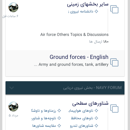
سایر بخشهای زمینی
6
ساعات
دانشنامه نیروی زمینی
قبل
Air force Others Topics & Discussions
180
ارسال ها
Ground forces - English
Army and ground forces, tank, artillery ...
NAVY FORUM - بخش نیروی دریایی
شناورهای سطحی
2
مرداد
ناوهای هواپیمابر و بالگرد بر
رزمناوها و ناوشکن‌ها
1405
ناوهای محافظ
ناوچه‌ها و شناورهای گشتی
شناورهای تندرو
مقایسه شناورها