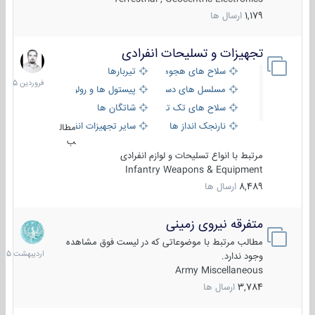
1,179
ارسال ها
تجهیزات و تسلیحات انفرادی
17
فروردین
سلاح های هجومی
تیربارها
1405
مسلسل های دستی
پیستول ها و رولورها
سلاح های تک تیر اندازی
شاتگان ها
نارنجک انداز ها
سایر تجهیزات انفرادی
مطال
ب
مرتبط با انواع تسلیحات و لوازم انفرادی
Infantry Weapons & Equipment
8,489
ارسال ها
متفرقه نیروی زمینی
27
اردیبهش
مطالب مرتبط با موضوعاتی که در لیست فوق مشاهده
1405
وجود ندارد.
Army Miscellaneous
3,784
ارسال ها