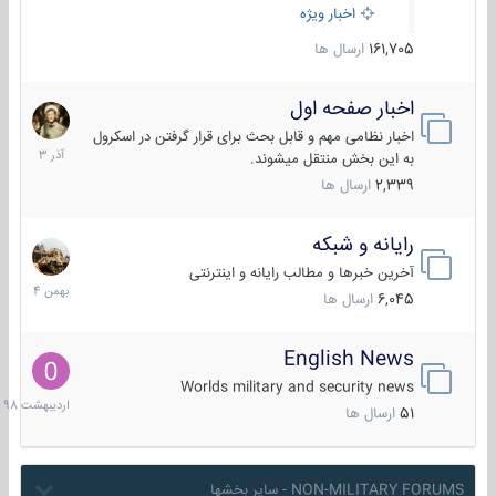
اخبار ویژه
161,705
ارسال ها
اخبار صفحه اول
7
آذر
اخبار نظامی مهم و قابل بحث برای قرار گرفتن در اسکرول
1403
به این بخش منتقل میشوند.
2,339
ارسال ها
رایانه و شبکه
30
بهمن
آخرین خبرها و مطالب رایانه و اینترنتی
1404
6,045
ارسال ها
English News
10
اردیبهش
Worlds military and security news
1398
51
ارسال ها
NON-MILITARY FORUMS - سایر بخشها