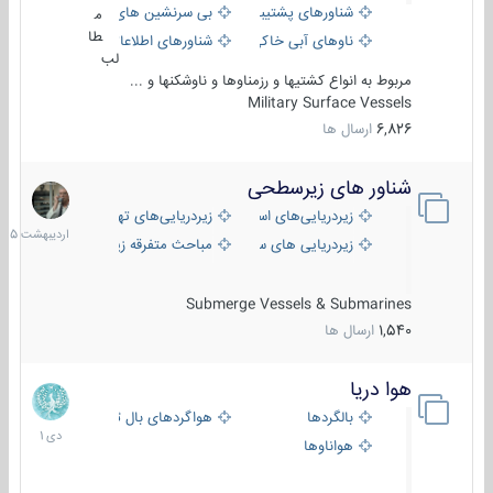
شناورهای پشتیبانی
بی سرنشین های دریایی
م
طا
ناوهای آبی خاکی و نیروبر
شناورهای اطلاعاتی و جاسوسی
لب
مربوط به انواع کشتیها و رزمناوها و ناوشکنها و ...
Military Surface Vessels
6,826
ارسال ها
شناور های زیرسطحی
31
اردیبهش
زیردریایی‌های استراتژیک
زیردریایی‌های تهاجمی
1405
زیردریایی های سبک
مباحث متفرقه زیرسطحی
Submerge Vessels & Submarines
1,540
ارسال ها
هوا دریا
12
دی
بالگردها
هواگردهای بال ثابت
1401
هواناوها