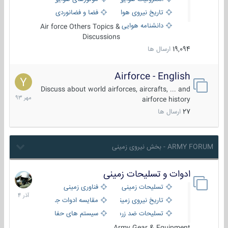
تاریخ نیروی هوایی
فضا و فضانوردی
دانشنامه هوایی
Air force Others Topics &
Discussions
19,094
ارسال ها
Airforce - English
15
مهر
Discuss about world airforces, aircrafts, ... and
1393
airforce history
27
ارسال ها
ARMY FORUM - بخش نیروی زمینی
ادوات و تسلیحات زمینی
21
آذر
تسلیحات زمینی
فناوری زمینی
1404
تاریخ نیروی زمینی
مقایسه ادوات جنگی
تسلیحات ضد زره
سیستم های حفاظت فعال
Army Gear & Equipment