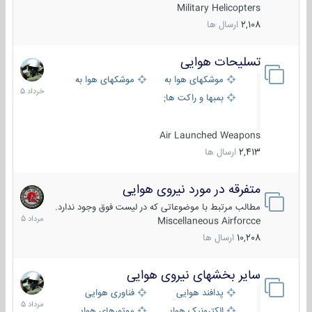
Military Helicopters
2,108
ارسال ها
تسلیحات هوایی
30
خرداد
موشکهای هوا به هوا
موشکهای هوا به سطح
1405
بمبها و راکت های هوایی
Air Launched Weapons
2,413
ارسال ها
متفرقه در مورد نیروی هوایی
7
مرداد
مطالب مرتبط با موضوعاتی که در لیست فوق وجود ندارد.
1405
Miscellaneous Airforcce
10,208
ارسال ها
سایر بخشهای نیروی هوایی
2
مرداد
پدافند هوایی
فناوری هوایی
1405
الکترونیک هوایی
موتورهای هوایی