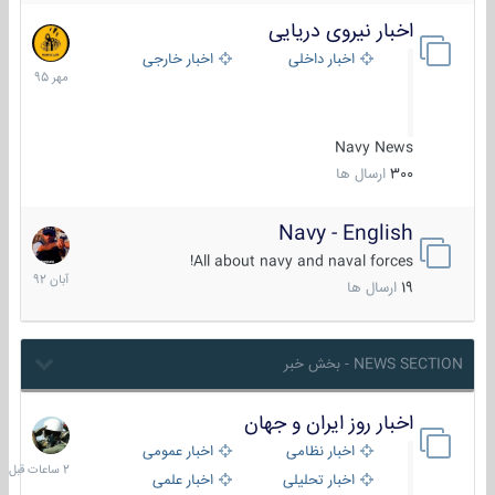
اخبار نیروی دریایی
27
مهر
اخبار داخلی
اخبار خارجی
1395
Navy News
300
ارسال ها
Navy - English
22
آبان
All about navy and naval forces!
1392
19
ارسال ها
NEWS SECTION - بخش خبر
اخبار روز ایران و جهان
2
ساعات
اخبار نظامی
اخبار عمومی
قبل
اخبار تحلیلی
اخبار علمی