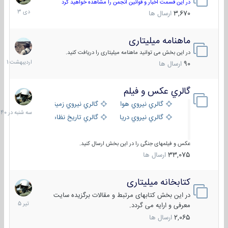
دی
در این قسمت اخبار و قوانین انجمن را مشاهده خواهید کرد
1403
3,670
ارسال ها
ماهنامه میلیتاری
30
اردیبهش
در این بخش می توانید ماهنامه میلیتاری را دریافت کنید.
1401
90
ارسال ها
گالري عكس و فيلم
سه
شنبه
گالري نيروي هوايي
گالري نيروي زميني
در
گالري نيروي دريايي
گالري تاریخ نظامی
15:40
عکس و فیلمهای جنگی را در این بخش ارسال کنید.
33,075
ارسال ها
کتابخانه میلیتاری
16
تیر
در این بخش کتابهای مرتبط و مقالات برگزیده سایت
1405
معرفی و ارایه می گردد.
2,065
ارسال ها