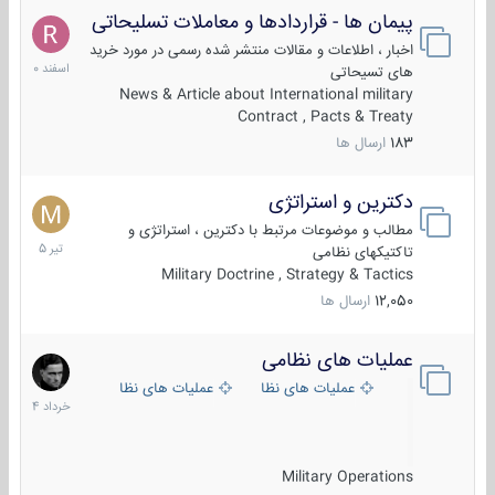
پیمان ها - قراردادها و معاملات تسلیحاتی
7
اسفند
اخبار ، اطلاعات و مقالات منتشر شده رسمی در مورد خرید
1400
های تسیحاتی
News & Article about International military
Contract , Pacts & Treaty
183
ارسال ها
دکترین و استراتژی
27
تیر
مطالب و موضوعات مرتبط با دکترین ، استراتژی و
1405
تاکتیکهای نظامی
Military Doctrine , Strategy & Tactics
12,050
ارسال ها
عملیات های نظامی
5
خرداد
عملیات های نظامی ایران
عملیات های نظامی خارجی
1404
Military Operations