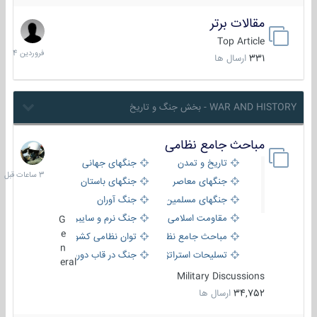
مقالات برتر
29
فروردین
Top Article
1404
331
ارسال ها
WAR AND HISTORY - بخش جنگ و تاریخ
مباحث جامع نظامی
3
ساعات
تاریخ و تمدن
جنگهای جهانی
قبل
جنگهای معاصر
جنگهای باستان
جنگهای مسلمین
جنگ آوران
مقاومت اسلامی
جنگ نرم و سایبری
G
e
مباحث جامع نظامی
توان نظامی کشورها
n
تسلیحات استراتژیک
جنگ در قاب دوربین
eral
Military Discussions
34,752
ارسال ها