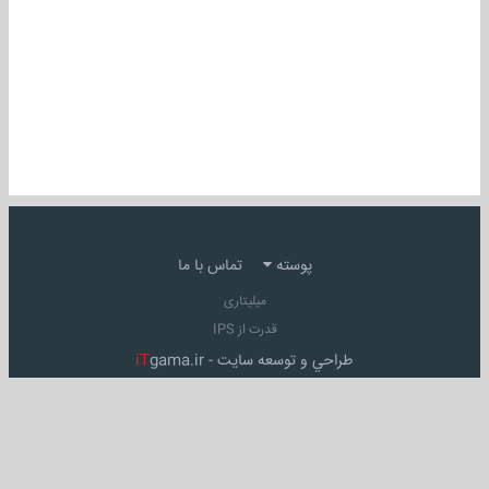
پوسته
تماس با ما
میلیتاری
قدرت از IPS
طراحي و توسعه سايت -
gama.ir
iT