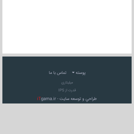
پوسته
تماس با ما
میلیتاری
قدرت از IPS
طراحي و توسعه سايت -
gama.ir
iT