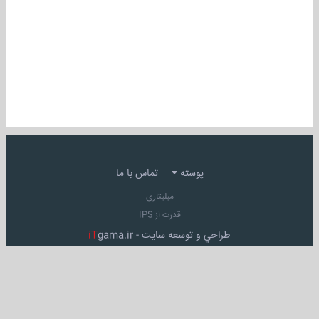
پوسته
تماس با ما
میلیتاری
قدرت از IPS
طراحي و توسعه سايت -
gama.ir
iT