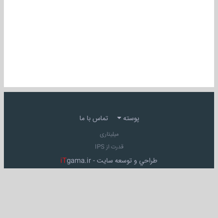
پوسته
تماس با ما
میلیتاری
قدرت از IPS
طراحي و توسعه سايت -
gama.ir
iT