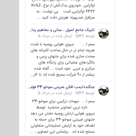
اوکراین خودروی یدک‌کش از نوع KrAZ-
6322 اوکراینی است پی نوشت : به
سرافزار ضدپهپاد هویتزر دقت کنید ...
تاپیک جامع اصول ، مبانی و مفاهیم پدافند غیر عامل
توسط
MR9
·
ارسال شده در
مرداد 5
بسم ا... نیروی هوایی روسیه با شدت
هرچه تمام تر در حال ساخت آشیانه های
سخت سازی شده برای جتهای رزمی و
بالگردهای عملیاتی برای پایگاه های
مرکزی و غربی خود است ... گفته شده
بیشتر از 90 شرکت بسیج شده اند تا کار...
جنگنده/بمب افکن ضربتی سوخو-34 فولبک ( Sukhoi Su-34/Fullback)
توسط
MR9
·
ارسال شده در
مرداد 5
بسم ا... مهمات ترکیبی برای سوخو-34
تازه ترین تصاویر منتشره توسط
نیروی هوایی ارتش روسیه نشان می دهد
جتهای ضربتی سوخو-34 برای حمله به
اهداف خود به آرایش تسلیحاتی متفاوتی
مسلح شده اند . براساس این تصاویر ، ...