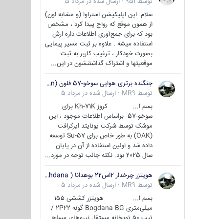
توسط
951
·
ارسال شده در
مرداد 5
سلام این اپلیکیشن استراوا (و مشابه اون)
از همون موقع که رواج پیدا کرد ، مشخص
بود که برای جمع‌آوری اطلاعات داره ارش
استفاده میشه . علاوه بر ثبت مسیر پیمایی
بصورت خودکار ، ترغیب کاربر به ثبت
موقعیتها و اشتراک‌ گذاشتنشون در این...
جنگنده برتری هوایی سوخو-57 فلون (Su-57/Felon)
توسط
MR9
·
ارسال شده در
مرداد 5
بسم ا... کروز Kh-71K برای
سوخو-57 براساس اطلاعات موجود ، این
موشک توسط شرکت یونایتد ایرکرافت
(OAK) به طور خاص برای Su-57 توسعه
داده شد و اولین استفاده از آن در پایان
سال 2025 بود. نکته جالب توجه در مورد...
هویتزر چرخدار 2اس22 بوهدانا ( wheeled howitzer 2S22 Bohdana )
توسط
MR9
·
ارسال شده در
مرداد 5
بسم ا... هویتزر کششی ۱۵۵
میلی‌متری Bogdana-BG گونه 2P22 /
تیپ ۵۰ توپخانه مستقل نیروهای مسلح