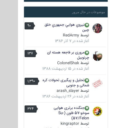
موضوعات در حال مرور
نيروي هوايي جمهوري خلق
90
چين
توسط
RedArmy
آغاز شده در
7 آذر 1386
مروری بر فاجعه هسته ای
137
چرنوبیل
توسط
ColonelShak
آغاز شده در
15 اردیبهشت 1388
تحلیل و پیگیری تحولات کره
1,390
شمالی و جنوبی
توسط
arash_slayer
آغاز شده در
26 اردیبهشت 1386
جنگنده برتری هوایی
324
سوخو-57 فلون (Su-
57/Felon)
توسط
kingraptor