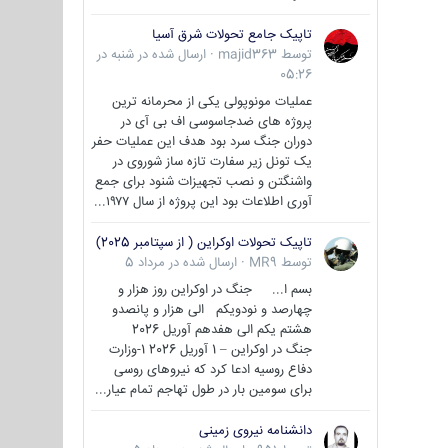
تاپیک جامع تحولات شرق آسیا
توسط
majid363
·
ارسال شده در
شنبه در
05:26
عملیات مونوپولی یکی از محرمانه ترین
پروژه های ضدجاسوسی اف بی آی در
دوران جنگ سرد بود هدف این عملیات حفر
یک تونل زیر سفارت تازه ساز شوروی در
واشنگتن و نصب تجهیزات شنود برای جمع
آوری اطلاعات بود این پروژه از سال ۱۹۷۷...
تاپیک تحولات اوکراین ( از سپتامبر 2025)
توسط
MR9
·
ارسال شده در
مرداد 5
بسم ا... جنگ در اوکراین روز هزار و
چهارصد و نودویکم الی هزار و پانصدو
هشتم یکم الی هفدهم آوریل 2026
جنگ در اوکراین – 1 آوریل 2026 1-وزارت
دفاع روسیه ادعا کرد که نیروهای روسی
برای سومین بار در طول تهاجم تمام عیار...
دانشنامه نیروی زمینی