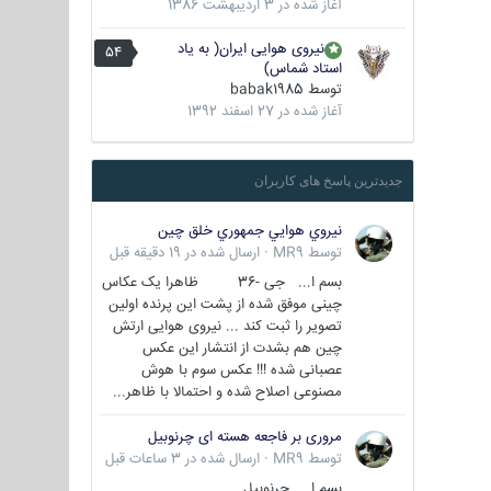
آغاز شده در
3 اردیبهشت 1386
نیروی هوایی ایران( به یاد
54
استاد شماس)
توسط
babak1985
آغاز شده در
27 اسفند 1392
جدیدترین پاسخ های کاربران
نيروي هوايي جمهوري خلق چين
توسط
MR9
·
ارسال شده در
19 دقیقه قبل
بسم ا... جی -36 ظاهرا یک عکاس
چینی موفق شده از پشت این پرنده اولین
تصویر را ثبت کند ... نیروی هوایی ارتش
چین هم بشدت از انتشار این عکس
عصبانی شده !!! عکس سوم با هوش
مصنوعی اصلاح شده و احتمالا با ظاهر...
مروری بر فاجعه هسته ای چرنوبیل
توسط
MR9
·
ارسال شده در
3 ساعات قبل
بسم ا.. چرنوبیل