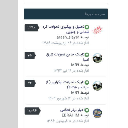
سر خط خبرها
تحلیل و پیگیری تحولات کره
1,390
شمالی و جنوبی
توسط
arash_slayer
آغاز شده در
26 اردیبهشت 1386
تاپیک جامع تحولات شرق
75
آسیا
توسط
MR9
آغاز شده در
19 تیر 1393
تاپیک تحولات اوکراین ( از
34
سپتامبر 2025)
توسط
MR9
آغاز شده در
14 شهریور 1404
اخبار برتر نظامی
10,094
توسط
EBRAHIM
آغاز شده در
10 فروردین 1386