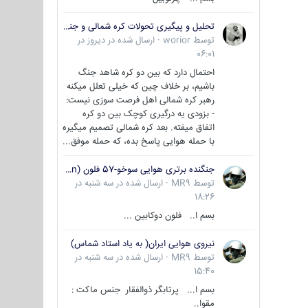
تحلیل و پیگیری تحولات کره شمالی و جنوبی
توسط
worior
·
ارسال شده در
دیروز در
06:01
احتمال دارد که بین دو کره شاهد جنگ
باشیم، بر خلاف چین که خیلی تعلل میکنه
رهبر کره شمالی اهل فرصت سوزی نیست:
- بزودی یه درگیری کوچک بین دو کره
اتفاق میفته. بعد کره شمالی تصمیم میگیره
با حمله هوایی پاسخ بده، که حمله موفق...
جنگنده برتری هوایی سوخو-57 فلون (Su-57/Felon)
توسط
MR9
·
ارسال شده در
سه شنبه در
18:26
بسم ا.. فلون دوکابین ...
نیروی هوایی ایران( به یاد استاد شماس)
توسط
MR9
·
ارسال شده در
سه شنبه در
15:40
بسم ا... پرتابگر ذوالفقار جنس ماکت :
مقوا..